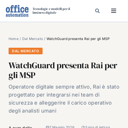
Salta
Tecnologie e modelli per il
al
business digitale
Toggl
contenuto
Navig
SPECIALI
SPECIAL PAPER
Home
Dal Mercato
WatchGuard presenta Rai per gli MSP
TAVOLE ROTONDE DI REDAZIONE
DAL MERCATO
DAL MERCATO
WatchGuard presenta Rai per
CARRIERE
gli MSP
VIDEO
Operatore digitale sempre attivo, Rai è stato
EVENTI
progettato per integrarsi nei team di
CHI SIAMO
sicurezza e alleggerire il carico operativo
degli analisti umani
7 Maggio 2026
3 min di lettura
A cura della