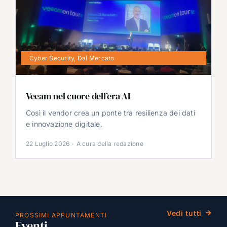
Cyber Security
,
Dal Mercato
Veeam nel cuore dell’era AI
Così il vendor crea un ponte tra resilienza dei dati
e innovazione digitale.
22 Luglio 2026
·
A cura della redazione
Vedi tutti
PROSSIMI APPUNTAMENTI
Eventi