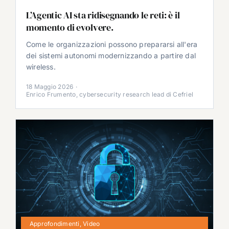
L’Agentic AI sta ridisegnando le reti: è il
momento di evolvere.
Come le organizzazioni possono prepararsi all'era
dei sistemi autonomi modernizzando a partire dal
wireless.
18 Maggio 2026
·
Enrico Frumento, cybersecurity research lead di Cefriel
Approfondimenti
,
Video