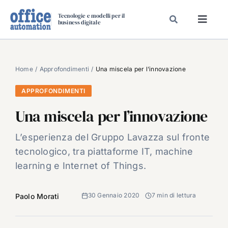
Salta
Tecnologie e modelli per il
al
business digitale
Toggl
contenuto
Navig
SPECIALI
SPECIAL PAPER
Home
Approfondimenti
Una miscela per l’innovazione
TAVOLE ROTONDE DI REDAZIONE
APPROFONDIMENTI
DAL MERCATO
Una miscela per l’innovazione
CARRIERE
L’esperienza del Gruppo Lavazza sul fronte
VIDEO
tecnologico, tra piattaforme IT, machine
EVENTI
learning e Internet of Things.
CHI SIAMO
30 Gennaio 2020
7 min di lettura
Paolo Morati