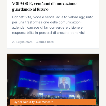
VOIPVOICE, vent’anni d’innovazione
guardando al futuro
Connettività, voce e servizi ad alto valore aggiunto
per una trasformazione delle comunicazioni
aziendali capace di far convergere visione e
responsabilità in percorsi di crescita condivisi
23 Luglio 2026
·
Claudia Rossi
Cyber Security
,
Dal Mercato