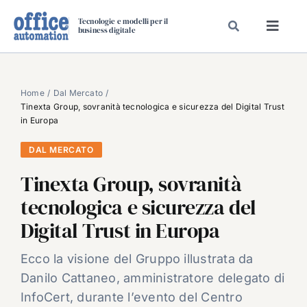
Salta
Tecnologie e modelli per il
al
business digitale
Toggl
contenuto
Navig
SPECIALI
SPECIAL PAPER
Home
Dal Mercato
Tinexta Group, sovranità tecnologica e sicurezza del Digital Trust
TAVOLE ROTONDE DI REDAZIONE
in Europa
DAL MERCATO
DAL MERCATO
CARRIERE
Tinexta Group, sovranità
VIDEO
tecnologica e sicurezza del
EVENTI
Digital Trust in Europa
CHI SIAMO
Ecco la visione del Gruppo illustrata da
Danilo Cattaneo, amministratore delegato di
InfoCert, durante l’evento del Centro