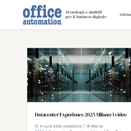
Salta
al
Tecnologie e modelli
SPECIA
per il business digitale
contenuto
Datacenter Experience 2025 Milano: i video
Di
A cura della redazione
|
18 Marzo