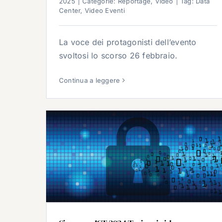
2025
|
Categorie:
Reportage
,
Video
|
Tag:
Data
Center
,
Video Eventi
La voce dei protagonisti dell’evento
svoltosi lo scorso 26 febbraio.
Continua a leggere