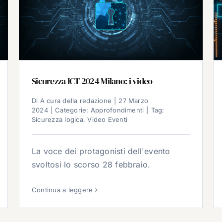
Sicurezza ICT 2024 Milano: i video
Di
A cura della redazione
|
27 Marzo
2024
|
Categorie:
Approfondimenti
|
Tag:
Sicurezza logica
,
Video Eventi
La voce dei protagonisti dell'evento
svoltosi lo scorso 28 febbraio.
Continua a leggere