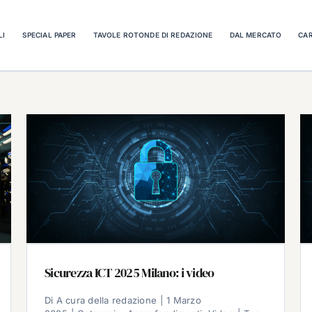
LI
SPECIAL PAPER
TAVOLE ROTONDE DI REDAZIONE
DAL MERCATO
CAR
Sicurezza ICT 2025 Milano: i video
Di
A cura della redazione
|
1 Marzo