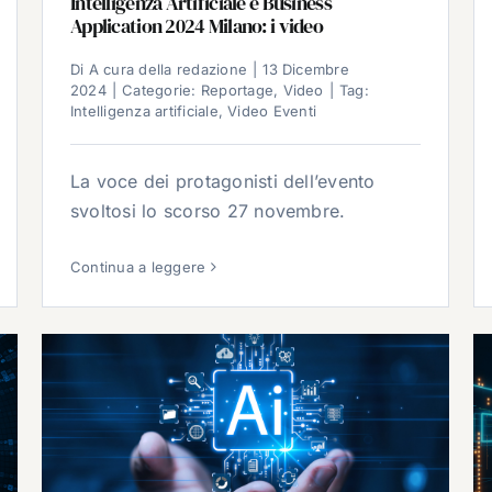
Intelligenza Artificiale e Business
Application 2024 Milano: i video
Di
A cura della redazione
|
13 Dicembre
2024
|
Categorie:
Reportage
,
Video
|
Tag:
Intelligenza artificiale
,
Video Eventi
La voce dei protagonisti dell’evento
svoltosi lo scorso 27 novembre.
Continua a leggere