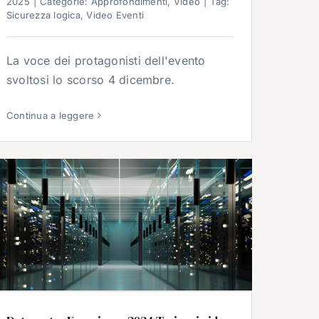
2025
|
Categorie:
Approfondimenti
,
Video
|
Tag:
Sicurezza logica
,
Video Eventi
La voce dei protagonisti dell'evento
svoltosi lo scorso 4 dicembre.
Continua a leggere