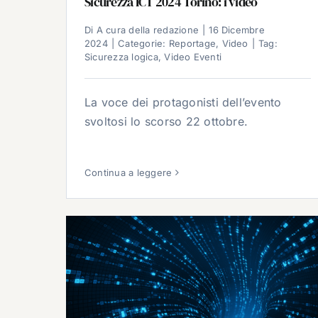
Sicurezza ICT 2024 Torino: i video
Di
A cura della redazione
|
16 Dicembre
2024
|
Categorie:
Reportage
,
Video
|
Tag:
Sicurezza logica
,
Video Eventi
La voce dei protagonisti dell’evento
svoltosi lo scorso 22 ottobre.
Continua a leggere