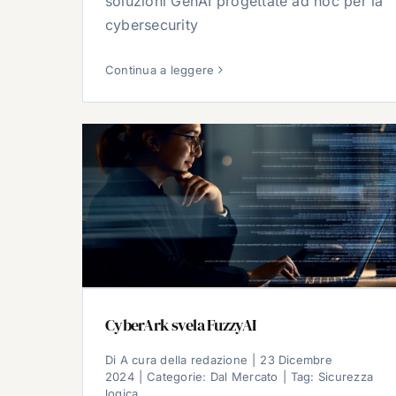
soluzioni GenAI progettate ad hoc per la
cybersecurity
Continua a leggere
CyberArk svela FuzzyAI
Di
A cura della redazione
|
23 Dicembre
2024
|
Categorie:
Dal Mercato
|
Tag:
Sicurezza
logica