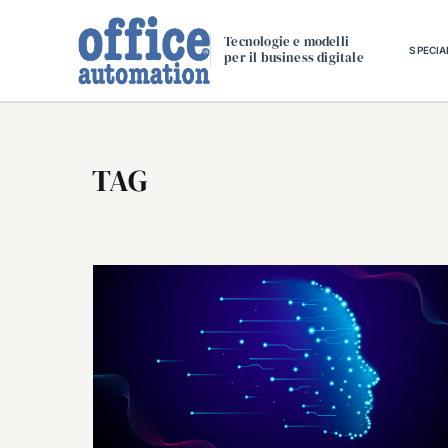
Salta
al
Tecnologie e modelli
SPECIA
per il business digitale
contenuto
TAG