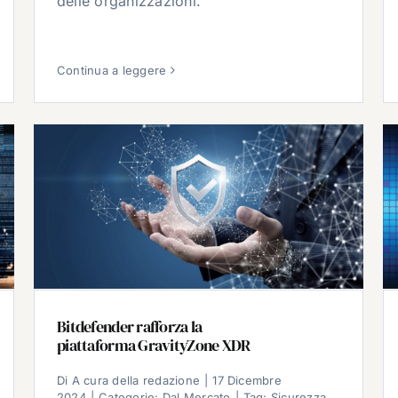
delle organizzazioni.
Continua a leggere
Bitdefender rafforza la
piattaforma GravityZone XDR
Di
A cura della redazione
|
17 Dicembre
2024
|
Categorie:
Dal Mercato
|
Tag:
Sicurezza