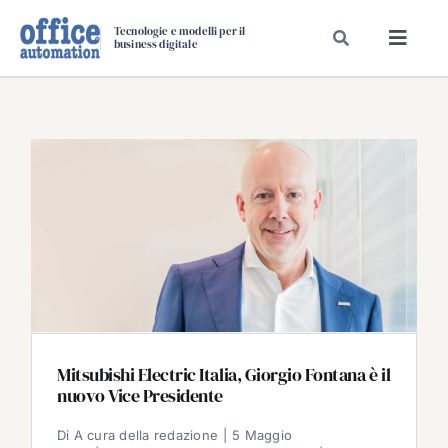
Salta
Tecnologie e modelli per il
al
business digitale
Toggl
contenuto
Navig
SPECIALI
SPECIAL PAPER
TAVOLE ROTONDE DI REDAZIONE
DAL MERCATO
CARRIERE
VIDEO
EVENTI
CHI SIAMO
Mitsubishi Electric Italia, Giorgio Fontana è il
nuovo Vice Presidente
Di
A cura della redazione
|
5 Maggio