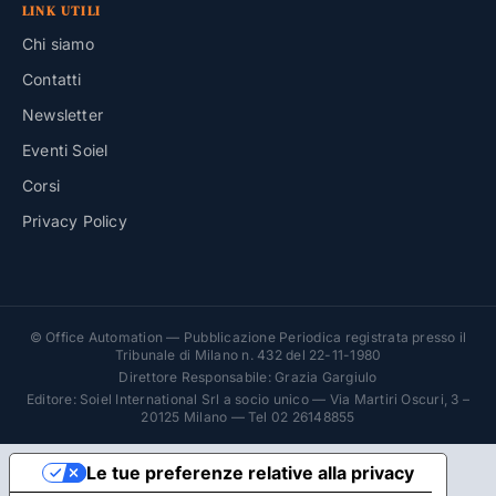
LINK UTILI
Chi siamo
Contatti
Newsletter
Eventi Soiel
Corsi
Privacy Policy
© Office Automation — Pubblicazione Periodica registrata presso il
Tribunale di Milano n. 432 del 22-11-1980
Direttore Responsabile: Grazia Gargiulo
Editore: Soiel International Srl a socio unico — Via Martiri Oscuri, 3 –
20125 Milano — Tel 02 26148855
Le tue preferenze relative alla privacy