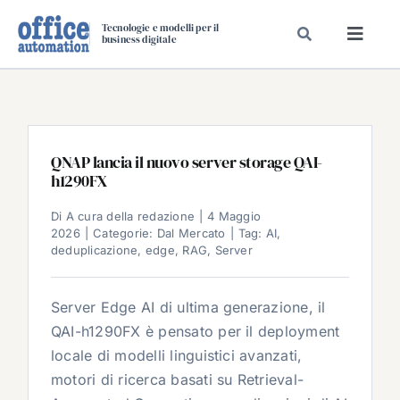
Salta
Tecnologie e modelli per il
al
business digitale
Toggl
contenuto
Navig
SPECIALI
SPECIAL PAPER
TAVOLE ROTONDE DI REDAZIONE
QNAP lancia il nuovo server storage QAI-
h1290FX
DAL MERCATO
CARRIERE
Di
A cura della redazione
|
4 Maggio
2026
|
Categorie:
Dal Mercato
|
Tag:
AI
,
VIDEO
deduplicazione
,
edge
,
RAG
,
Server
EVENTI
Server Edge AI di ultima generazione, il
CHI SIAMO
QAI-h1290FX è pensato per il deployment
locale di modelli linguistici avanzati,
motori di ricerca basati su Retrieval-