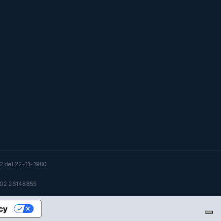
32 del 22-11-1980
l 02 26148855
acy