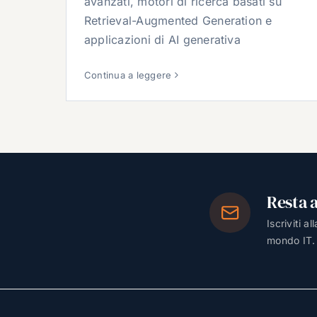
avanzati, motori di ricerca basati su
Retrieval-Augmented Generation e
applicazioni di AI generativa
Continua a leggere
Resta 
Iscriviti a
mondo IT.