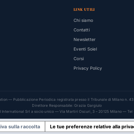
LINK UTILI
Chi siamo
Contatti
Newsletter
Eventi Soiel
Corsi
Privacy Policy
ion — Pubblicazione Periodica registrata presso il Tribunale di Milano n. 4
Direttore Responsabile: Grazia Gargiulo
el International Srl a socio unico — Via Martiri Oscuri, 3 – 20125 Milano — Te
iva sulla raccolta
Le tue preferenze relative alla priv