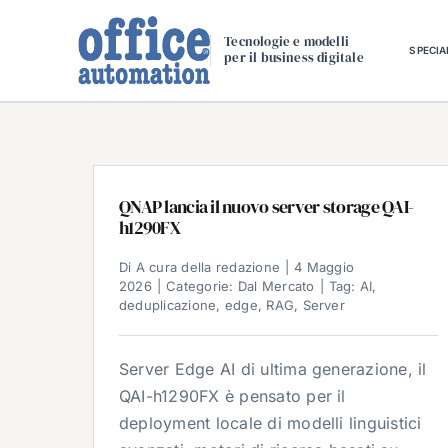
Salta
al
Tecnologie e modelli
SPECIA
per il business digitale
contenuto
QNAP lancia il nuovo server storage QAI-
h1290FX
Di
A cura della redazione
|
4 Maggio
2026
|
Categorie:
Dal Mercato
|
Tag:
AI
,
deduplicazione
,
edge
,
RAG
,
Server
Server Edge AI di ultima generazione, il
QAI-h1290FX è pensato per il
deployment locale di modelli linguistici