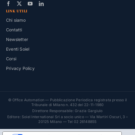
LINK UTILI
Chi siamo
Contatti
Newsletter
Eventi Soiel
Corsi
Privacy Policy
© Office Automation — Pubblicazione Periodica registrata presso il
Tribunale di Milano n. 432 del 22-11-1980
Direttore Responsabile: Grazia Gargiulo
Editore: Soiel International Srl a socio unico — Via Martiri Oscuri, 3 –
20125 Milano — Tel 02 26148855