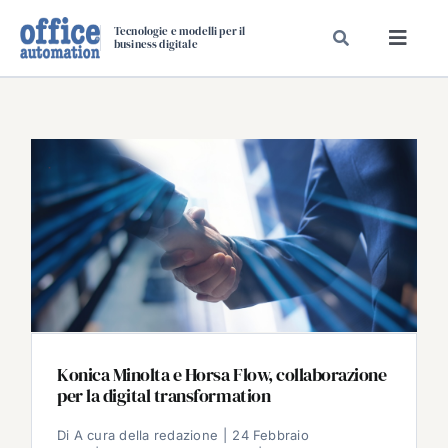
Salta
Tecnologie e modelli per il
al
business digitale
Toggl
contenuto
Navig
SPECIALI
SPECIAL PAPER
TAVOLE ROTONDE DI REDAZIONE
DAL MERCATO
CARRIERE
VIDEO
EVENTI
CHI SIAMO
Konica Minolta e Horsa Flow, collaborazione
per la digital transformation
Di
A cura della redazione
|
24 Febbraio