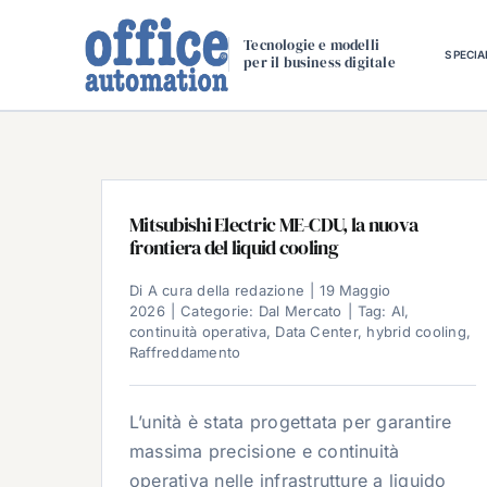
Salta
al
Tecnologie e modelli
SPECIA
per il business digitale
contenuto
Mitsubishi Electric ME-CDU, la nuova
frontiera del liquid cooling
Di
A cura della redazione
|
19 Maggio
2026
|
Categorie:
Dal Mercato
|
Tag:
AI
,
continuità operativa
,
Data Center
,
hybrid cooling
,
Raffreddamento
L’unità è stata progettata per garantire
massima precisione e continuità
operativa nelle infrastrutture a liquido