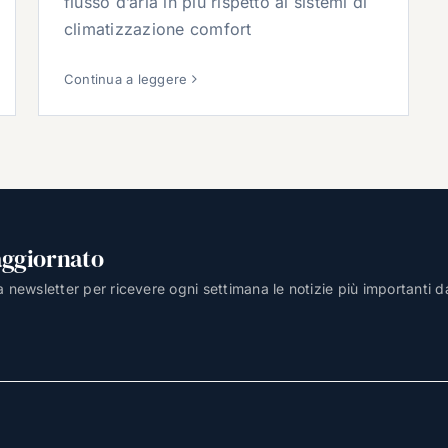
flusso d’aria in più rispetto ai sistemi di
climatizzazione comfort
Continua a leggere
aggiornato
lla newsletter per ricevere ogni settimana le notizie più importanti d