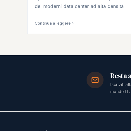
dei moderni data center ad alta densità
Continua a leggere
Resta 
Iscriviti a
mondo IT.