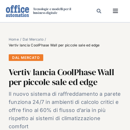
Salta
Tecnologie e modelli per il
al
business digitale
Toggl
contenuto
Navig
SPECIALI
SPECIAL PAPER
Home
Dal Mercato
Vertiv lancia CoolPhase Wall per piccole sale ed edge
TAVOLE ROTONDE DI REDAZIONE
DAL MERCATO
DAL MERCATO
Vertiv lancia CoolPhase Wall
CARRIERE
per piccole sale ed edge
VIDEO
EVENTI
Il nuovo sistema di raffreddamento a parete
funziona 24/7 in ambienti di calcolo critici e
CHI SIAMO
offre fino al 60% di flusso d’aria in più
rispetto ai sistemi di climatizzazione
comfort