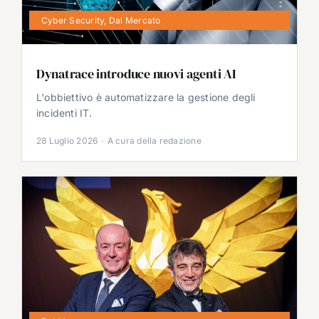
Cyber Security
,
Dal Mercato
Dynatrace introduce nuovi agenti AI
L'obbiettivo è automatizzare la gestione degli
incidenti IT.
28 Luglio 2026
·
A cura della redazione