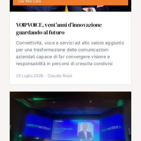
Dal Mercato
VOIPVOICE, vent’anni d’innovazione
guardando al futuro
Connettività, voce e servizi ad alto valore aggiunto
per una trasformazione delle comunicazioni
aziendali capace di far convergere visione e
responsabilità in percorsi di crescita condivisi
23 Luglio 2026
·
Claudia Rossi