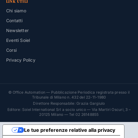
LINK UTILI
Chi siamo
Contatti
Newsletter
Eventi Soiel
Corsi
Privacy Policy
© Office Automation — Pubblicazione Periodica registrata presso il
Tribunale di Milano n. 432 del 22-11-1980
Direttore Responsabile: Grazia Gargiulo
Editore: Soiel International Srl a socio unico — Via Martiri Oscuri, 3 –
20125 Milano — Tel 02 26148855
Le tue preferenze relative alla privacy