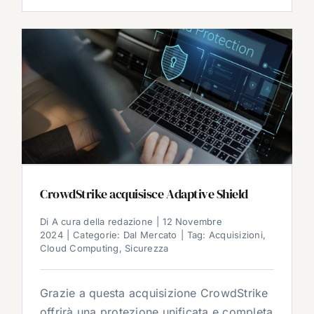
CrowdStrike acquisisce Adaptive Shield
Di
A cura della redazione
|
12 Novembre
2024
|
Categorie:
Dal Mercato
|
Tag:
Acquisizioni
,
Cloud Computing
,
Sicurezza
Grazie a questa acquisizione CrowdStrike
offrirà una protezione unificata e completa