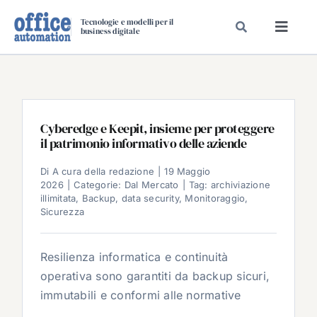
Salta
Tecnologie e modelli per il
al
business digitale
Toggl
contenuto
Navig
SPECIALI
SPECIAL PAPER
TAVOLE ROTONDE DI REDAZIONE
Cyberedge e Keepit, insieme per proteggere
il patrimonio informativo delle aziende
DAL MERCATO
CARRIERE
Di
A cura della redazione
|
19 Maggio
2026
|
Categorie:
Dal Mercato
|
Tag:
archiviazione
VIDEO
illimitata
,
Backup
,
data security
,
Monitoraggio
,
Sicurezza
EVENTI
CHI SIAMO
Resilienza informatica e continuità
operativa sono garantiti da backup sicuri,
immutabili e conformi alle normative