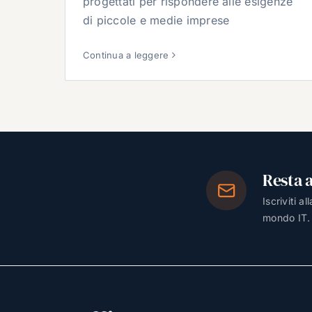
progettati per rispondere alle esigenze
di piccole e medie imprese
Continua a leggere
Resta 
Iscriviti a
mondo IT.