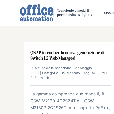
Salta
al
Tecnologie e modelli
SPECIA
per il business digitale
contenuto
QNAP introduce la nuova generazione di
Switch L2 Web Managed
Di
A cura della redazione
|
27 Maggio
2026
|
Categorie:
Dal Mercato
|
Tag:
ACL
,
PMI
,
PoE
,
switch
La gamma comprende due modelli, il
QSW-M2130-4C2S24T e il QSW-
M2130P-2C2S26T con supporto PoE++,