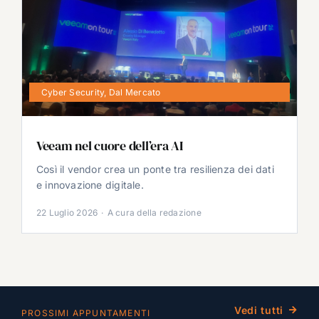
Cyber Security
,
Dal Mercato
Veeam nel cuore dell’era AI
Così il vendor crea un ponte tra resilienza dei dati
e innovazione digitale.
22 Luglio 2026
·
A cura della redazione
Vedi tutti
PROSSIMI APPUNTAMENTI