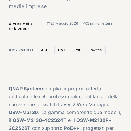
medie imprese
27 Maggio 2026
3 min di lettura
A cura della
redazione
ARGOMENTI:
ACL
PMI
PoE
switch
QNAP Systems
amplia la propria offerta
dedicata alle reti professionali con il lancio della
nuova serie di switch Layer 2 Web Managed
QSW-M2130
. La gamma comprende due modelli,
il
QSW-M2130-4C2S24T
e il
QSW-M2130P-
2C2S26T
con supporto
PoE++
, progettati per