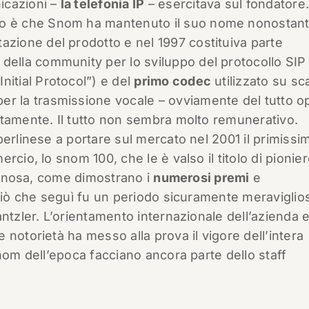
icazioni –
la telefonia IP
– esercitava sul fondatore.
to è che Snom ha mantenuto il suo nome nonostant
tazione del prodotto e nel 1997 costituiva parte
 della community per lo sviluppo del protocollo SIP
Initial Protocol”) e del
primo codec
utilizzato su sc
er la trasmissione vocale – ovviamente del tutto 
itamente. Il tutto non sembra molto remunerativo.
berlinese a portare sul mercato nel 2001 il primissi
cio, lo snom 100, che le è valso il titolo di pionier
iginosa, come dimostrano i
numerosi premi
e
“Ciò che seguì fu un periodo sicuramente meraviglio
ntzler. L’orientamento internazionale dell’azienda e
notorietà ha messo alla prova il vigore dell’intera
nom dell’epoca facciano ancora parte dello staff