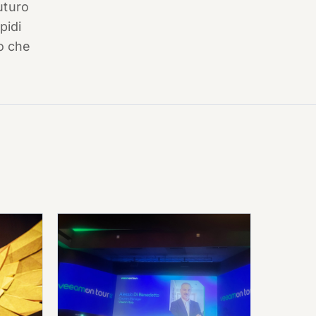
uturo
pidi
lo che