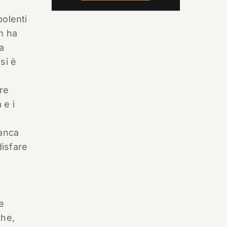
bolenti
m ha
a
si è
ore
 e i
ianca
disfare
i
e
che,