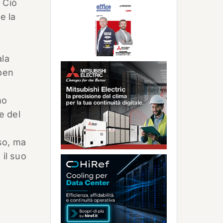
 Ciò
e la
ala
open
mo
e del
so, ma
 il suo