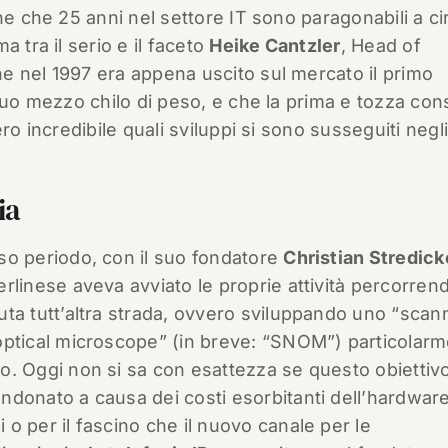
ne che 25 anni nel settore IT sono paragonabili a ci
 tra il serio e il faceto
Heike Cantzler
, Head of
e nel 1997 era appena uscito sul mercato il primo
 suo mezzo chilo di peso, e che la prima e tozza con
ro incredibile quali sviluppi si sono susseguiti negli
ia
so periodo, con il suo fondatore
Christian Stredick
erlinese aveva avviato le proprie attività percorrend
uta tutt’altra strada, ovvero sviluppando uno “scan
optical microscope” (in breve: “SNOM”) particolar
o. Oggi non si sa con esattezza se questo obiettivo
ndonato a causa dei costi esorbitanti dell’hardware
 o per il fascino che il nuovo canale per le