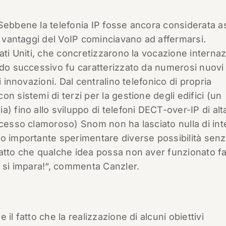
Sebbene la telefonia IP fosse ancora considerata a
i vantaggi del VoIP cominciavano ad affermarsi.
ati Uniti, che concretizzarono la vocazione interna
odo successivo fu caratterizzato da numerosi nuovi
i innovazioni. Dal centralino telefonico di propria
n sistemi di terzi per la gestione degli edifici (un
) fino allo sviluppo di telefoni DECT-over-IP di alt
ccesso clamoroso) Snom non ha lasciato nulla di int
to importante sperimentare diverse possibilità sen
fatto che qualche idea possa non aver funzionato fa
o si impara!“, commenta Canzler.
il fatto che la realizzazione di alcuni obiettivi