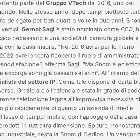
ertanto parte del
Gruppo VTech
dal 2016, uno dei
 mondo. Nello stesso anno, dopo tempi piuttosto tur
tore delegato per ben quattro volte in due anni, Sno
vertici:
Gernot Sagl
è stato nominato come CEO, h
gico necessario a una società di caratura globale e 
a con la casa madre. “Nel 2016 avrei per lo meno
2022 avrei ancora ricoperto il ruolo di amministrat
 soddisfazione”, afferma Sagl. “Ma Snom è eclettica
e accorga sono già passati sei anni”. All’interno del
alista del settore IP
. Come tale dispone di carta b
 risorse. Grazie a ciò l’azienda è stata in grado di sod
erenze telefoniche legata all’improvvisa necessità d
olto più rapidamente di quanto un’azienda di medie
l lasso di tempo. Inoltre, con l’appoggio della casa
odotti in tutt’altra dimensione. Eppure, nonostant
o industriale, resta la Snom di Berlino. Un vendor 