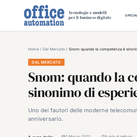
Salta
al
Tecnologie e modelli
SPECIA
per il business digitale
contenuto
Home
Dal Mercato
Snom: quando la competenza è sinoni
DAL MERCATO
Snom: quando la c
sinonimo di esperi
Uno dei fautori delle moderne telecomun
anniversario.
2 Marzo 2022
5 min di lettura