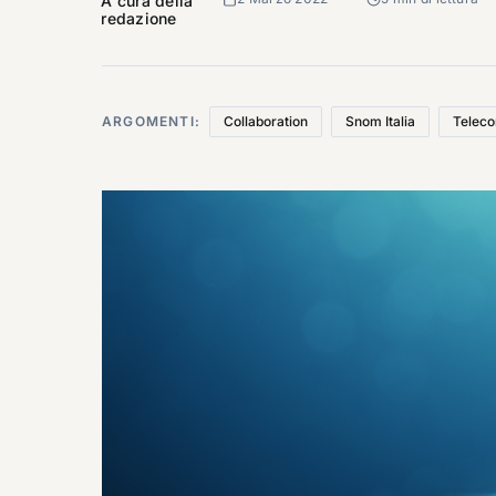
A cura della
redazione
ARGOMENTI:
Collaboration
Snom Italia
Teleco