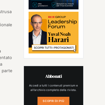
strusa
zionale
a
entato
za
 parte
Abbonati
Accedi a tutti i contenuti premium e
all’archivio completo della rivista.
SCOPRI DI PIÙ