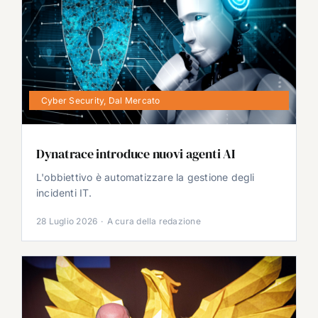
Cyber Security
,
Dal Mercato
Dynatrace introduce nuovi agenti AI
L'obbiettivo è automatizzare la gestione degli
incidenti IT.
28 Luglio 2026
·
A cura della redazione