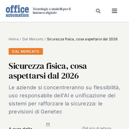
Salta
Tecnologie e modelli per il
al
business digitale
Toggl
contenuto
Navig
SPECIALI
SPECIAL PAPER
Home
Dal Mercato
Sicurezza fisica, cosa aspettarsi dal 2026
TAVOLE ROTONDE DI REDAZIONE
DAL MERCATO
DAL MERCATO
Sicurezza fisica, cosa
CARRIERE
aspettarsi dal 2026
VIDEO
Le aziende si concentreranno su flessibilità,
EVENTI
uso responsabile dell'AI e unificazione dei
CHI SIAMO
sistemi per rafforzare la sicurezza: le
previsioni di Genetec
4 min di lettura
A cura della