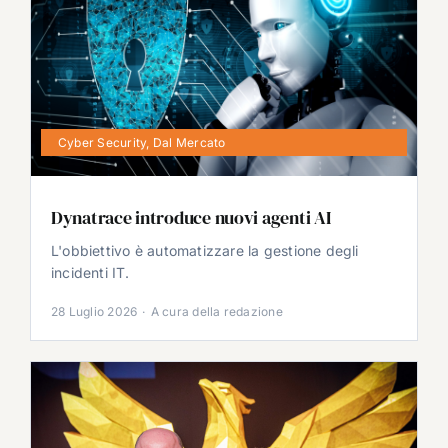
Cyber Security
,
Dal Mercato
Dynatrace introduce nuovi agenti AI
L'obbiettivo è automatizzare la gestione degli
incidenti IT.
28 Luglio 2026
·
A cura della redazione