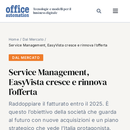
Salta
Tecnologie e modelli per il
al
business digitale
Toggl
contenuto
Navig
SPECIALI
SPECIAL PAPER
Home
Dal Mercato
Service Management, EasyVista cresce e rinnova l’offerta
TAVOLE ROTONDE DI REDAZIONE
DAL MERCATO
DAL MERCATO
Service Management,
CARRIERE
EasyVista cresce e rinnova
VIDEO
l’offerta
EVENTI
CHI SIAMO
Raddoppiare il fatturato entro il 2025. È
questo l’obiettivo della società che guarda
al futuro con nuove acquisizioni e un piano
strategico che vede l’Italia protagonista.