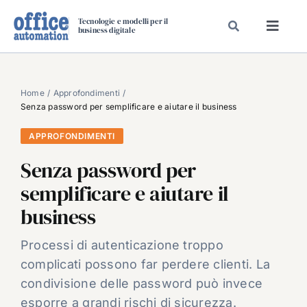
Salta
Tecnologie e modelli per il
al
business digitale
Toggl
contenuto
Navig
SPECIALI
SPECIAL PAPER
Home
Approfondimenti
Senza password per semplificare e aiutare il business
TAVOLE ROTONDE DI REDAZIONE
APPROFONDIMENTI
DAL MERCATO
Senza password per
CARRIERE
semplificare e aiutare il
VIDEO
business
EVENTI
CHI SIAMO
Processi di autenticazione troppo
complicati possono far perdere clienti. La
condivisione delle password può invece
esporre a grandi rischi di sicurezza.