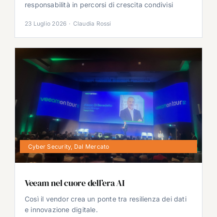
responsabilità in percorsi di crescita condivisi
23 Luglio 2026
·
Claudia Rossi
Cyber Security
,
Dal Mercato
Veeam nel cuore dell’era AI
Così il vendor crea un ponte tra resilienza dei dati
e innovazione digitale.