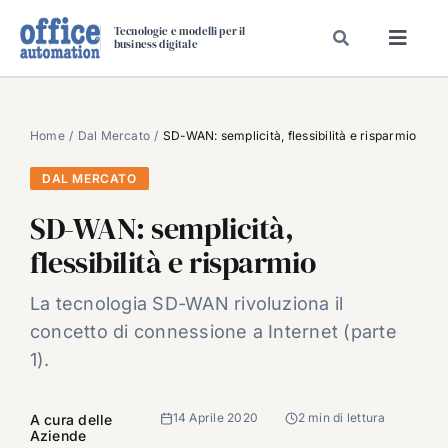
Salta
Tecnologie e modelli per il
al
business digitale
Toggl
contenuto
Navig
SPECIALI
SPECIAL PAPER
Home
Dal Mercato
SD-WAN: semplicità, flessibilità e risparmio
TAVOLE ROTONDE DI REDAZIONE
DAL MERCATO
DAL MERCATO
SD-WAN: semplicità,
CARRIERE
flessibilità e risparmio
VIDEO
La tecnologia SD-WAN rivoluziona il
EVENTI
concetto di connessione a Internet (parte
CHI SIAMO
1).
14 Aprile 2020
2 min di lettura
A cura delle
Aziende