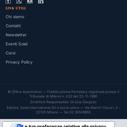
LINK UTILI
Chi siamo
Contatti
Newsletter
Eventi Soiel
Corsi
Privacy Policy
© Office Automation — Pubblicazione Periodica registrata presso il
Tribunale di Milano n. 432 del 22-11-1980
Direttore Responsabile: Grazia Gargiulo
Editore: Soiel International Srl a socio unico — Via Martiri Oscuri, 3 –
20125 Milano — Tel 02 26148855
Le tue preferenze relative alla privacy