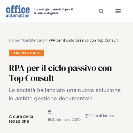
Salta
Tecnologie e modelli per il
al
business digitale
Toggl
contenuto
Navig
SPECIALI
SPECIAL PAPER
Home
Dal Mercato
RPA per il ciclo passivo con Top Consult
TAVOLE ROTONDE DI REDAZIONE
DAL MERCATO
DAL MERCATO
RPA per il ciclo passivo con
CARRIERE
Top Consult
VIDEO
La società ha lanciato una nuova soluzione
EVENTI
in ambito gestione documentale.
CHI SIAMO
2 min di lettura
A cura della
16 Settembre 2020
redazione