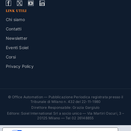
LINK UTILI
Chi siamo
Contatti
Newsletter
Eventi Soiel
Corsi
Privacy Policy
© Office Automation — Pubblicazione Periodica registrata presso il
Tribunale di Milano n. 432 del 22-11-1980
Direttore Responsabile: Grazia Gargiulo
Editore: Soiel International Srl a socio unico — Via Martiri Oscuri, 3 –
20125 Milano — Tel 02 26148855