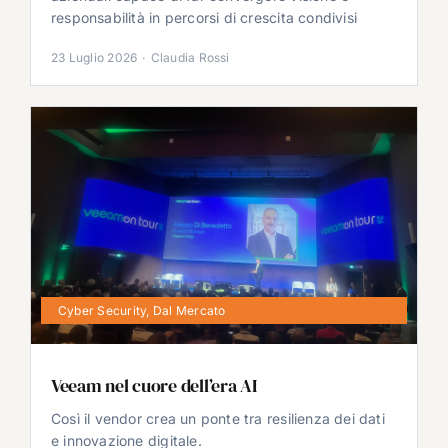
responsabilità in percorsi di crescita condivisi
23 Luglio 2026
·
Claudia Rossi
Cyber Security
,
Dal Mercato
Veeam nel cuore dell’era AI
Così il vendor crea un ponte tra resilienza dei dati
e innovazione digitale.