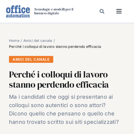
Salta
Tecnologie e modelli per il
al
business digitale
Toggl
contenuto
Navig
SPECIALI
SPECIAL PAPER
Home
Amici del canale
Perché i colloqui di lavoro stanno perdendo efficacia
TAVOLE ROTONDE DI REDAZIONE
AMICI DEL CANALE
DAL MERCATO
Perché i colloqui di lavoro
CARRIERE
stanno perdendo efficacia
VIDEO
EVENTI
Ma i candidati che oggi si presentano ai
colloqui sono autentici o sono attori?
CHI SIAMO
Dicono quello che pensano o quello che
hanno trovato scritto sui siti specializzati?