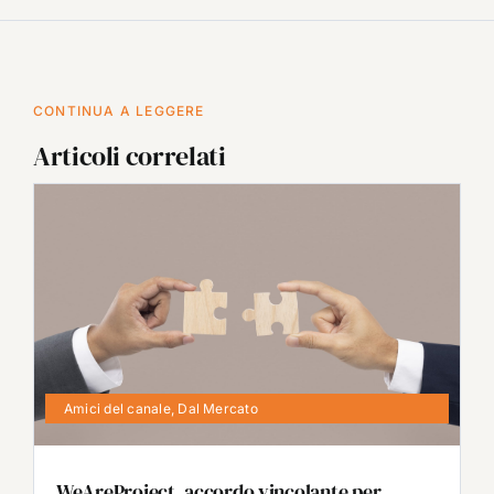
CONTINUA A LEGGERE
Articoli correlati
Amici del canale
,
Dal Mercato
WeAreProject, accordo vincolante per