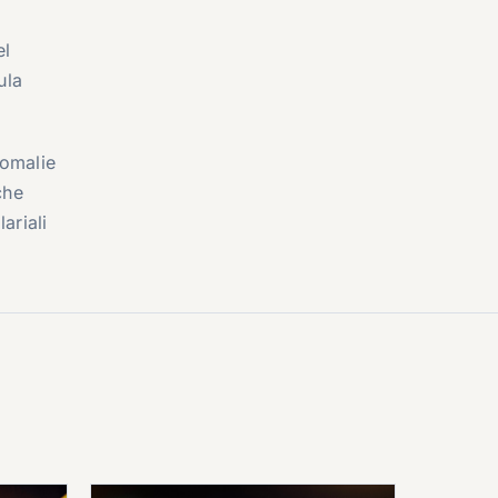
el
ula
nomalie
che
ariali