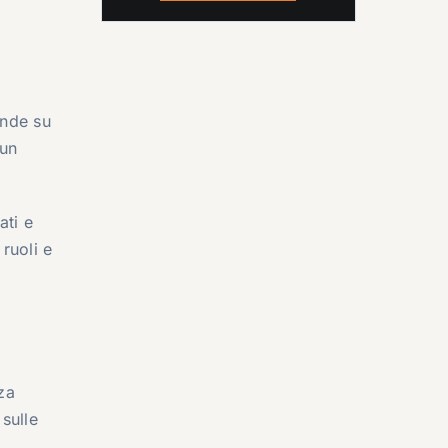
ande su
cun
ati e
ruoli e
za
 sulle