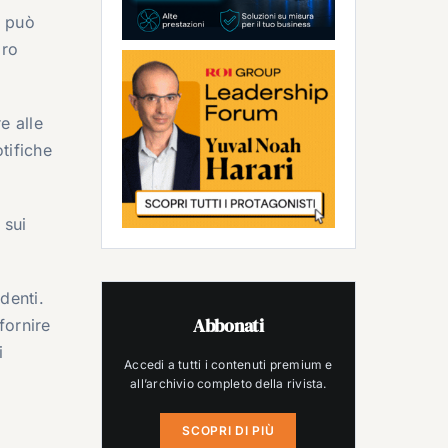
, può
oro
e alle
tifiche
 sui
denti.
Abbonati
fornire
i
Accedi a tutti i contenuti premium e
all’archivio completo della rivista.
SCOPRI DI PIÙ