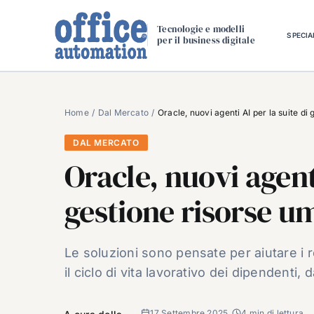
Salta
al
Tecnologie e modelli
SPECIA
per il business digitale
contenuto
Home
Dal Mercato
Oracle, nuovi agenti AI per la suite d
DAL MERCATO
Oracle, nuovi agenti
gestione risorse u
Le soluzioni sono pensate per aiutare i r
il ciclo di vita lavorativo dei dipendenti
17 Settembre 2025
4 min di lettura