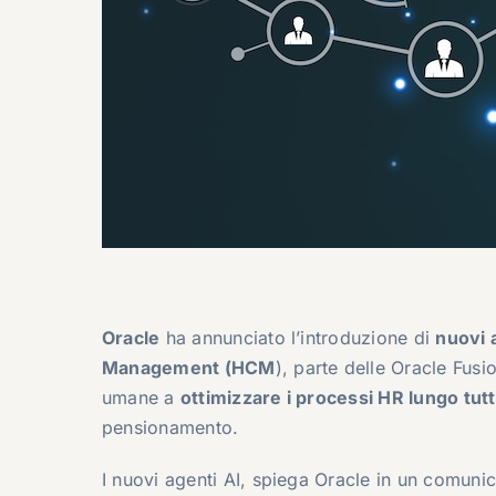
Oracle
ha annunciato l’introduzione di
nuovi 
Management (HCM
), parte delle Oracle Fusi
umane a
ottimizzare i processi HR lungo tutto
pensionamento.
I nuovi agenti AI, spiega Oracle in un comunic