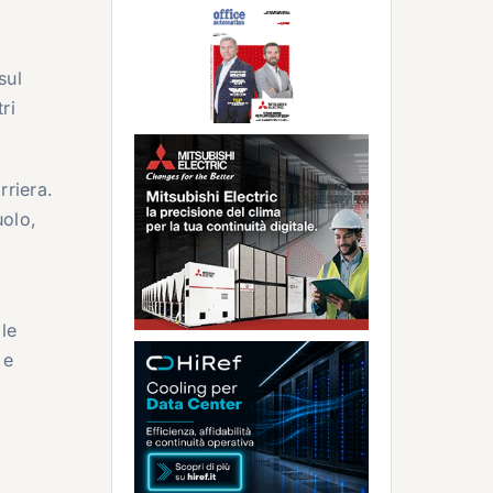
sul
ri
rriera.
uolo,
le
 e