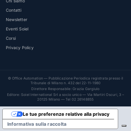
Chi siamo
Contatti
Newsletter
Eventi Soiel
Corsi
Privacy Policy
© Office Automation — Pubblicazione Periodica registrata presso il
Tribunale di Milano n. 432 del 22-11-1980
Direttore Responsabile: Grazia Gargiulo
Editore: Soiel International Srl a socio unico — Via Martiri Oscuri, 3 –
20125 Milano — Tel 02 26148855
Le tue preferenze relative alla privacy
Informativa sulla raccolta