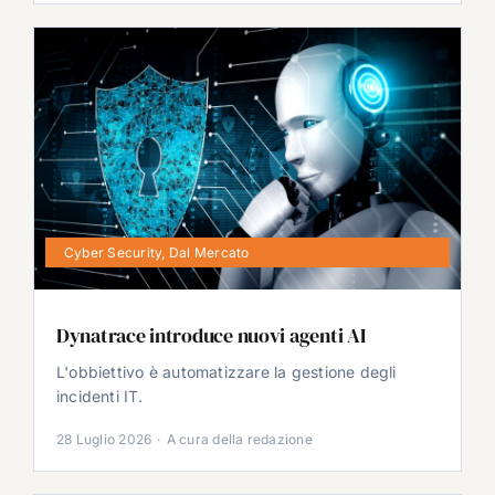
Cyber Security
,
Dal Mercato
Dynatrace introduce nuovi agenti AI
L'obbiettivo è automatizzare la gestione degli
incidenti IT.
28 Luglio 2026
·
A cura della redazione