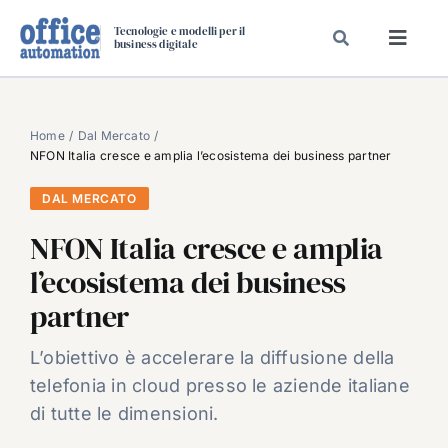
Salta
Tecnologie e modelli per il
al
business digitale
Toggl
contenuto
Navig
SPECIALI
SPECIAL PAPER
Home
Dal Mercato
NFON Italia cresce e amplia l’ecosistema dei business partner
TAVOLE ROTONDE DI REDAZIONE
DAL MERCATO
DAL MERCATO
NFON Italia cresce e amplia
CARRIERE
l’ecosistema dei business
VIDEO
partner
EVENTI
CHI SIAMO
L’obiettivo è accelerare la diffusione della
telefonia in cloud presso le aziende italiane
di tutte le dimensioni.