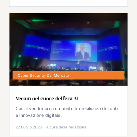
Cyber Security
,
Dal Mercato
Veeam nel cuore dell’era AI
Così il vendor crea un ponte tra resilienza dei dati
e innovazione digitale.
22 Luglio 2026
·
A cura della redazione