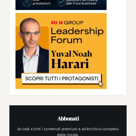
Abbonati
Accedi a tutti i contenuti premium e all’archivio completo
della rivista.