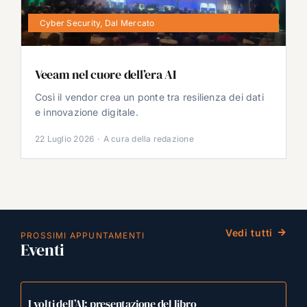
Cyber Security
,
Dal Mercato
Veeam nel cuore dell’era AI
Così il vendor crea un ponte tra resilienza dei dati
e innovazione digitale.
22 Luglio 2026
·
A cura della redazione
Vedi tutti
PROSSIMI APPUNTAMENTI
Eventi
I volti dell’AI: presentazione del libro