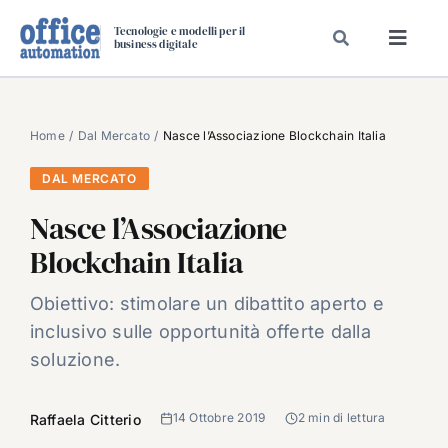
Salta
Tecnologie e modelli per il
al
business digitale
Toggl
contenuto
Navig
SPECIALI
SPECIAL PAPER
Home
Dal Mercato
Nasce l’Associazione Blockchain Italia
TAVOLE ROTONDE DI REDAZIONE
DAL MERCATO
DAL MERCATO
Nasce l’Associazione
CARRIERE
Blockchain Italia
VIDEO
Obiettivo: stimolare un dibattito aperto e
EVENTI
inclusivo sulle opportunità offerte dalla
CHI SIAMO
soluzione.
14 Ottobre 2019
2 min di lettura
Raffaela Citterio