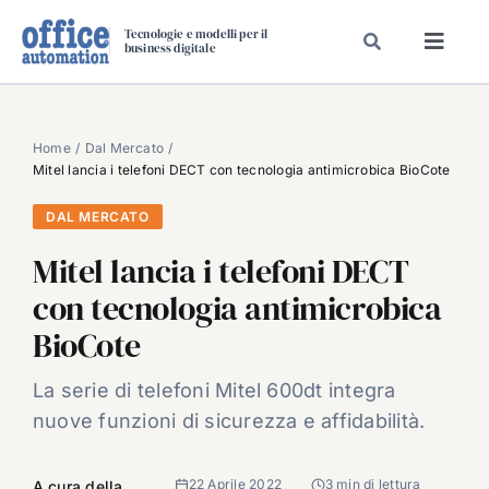
Salta
Tecnologie e modelli per il
al
business digitale
Toggl
contenuto
Navig
SPECIALI
SPECIAL PAPER
Home
Dal Mercato
Mitel lancia i telefoni DECT con tecnologia antimicrobica BioCote
TAVOLE ROTONDE DI REDAZIONE
DAL MERCATO
DAL MERCATO
Mitel lancia i telefoni DECT
CARRIERE
con tecnologia antimicrobica
VIDEO
BioCote
EVENTI
CHI SIAMO
La serie di telefoni Mitel 600dt integra
nuove funzioni di sicurezza e affidabilità.
22 Aprile 2022
3 min di lettura
A cura della