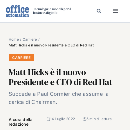
Salta
Tecnologie e modelli per il
al
business digitale
Toggl
contenuto
Navig
SPECIALI
SPECIAL PAPER
Home
Carriere
Matt Hicks è il nuovo Presidente e CEO di Red Hat
TAVOLE ROTONDE DI REDAZIONE
CARRIERE
DAL MERCATO
Matt Hicks è il nuovo
CARRIERE
Presidente e CEO di Red Hat
VIDEO
EVENTI
Succede a Paul Cormier che assume la
carica di Chairman.
CHI SIAMO
14 Luglio 2022
5 min di lettura
A cura della
redazione