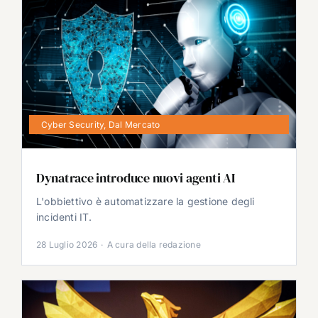
Cyber Security
,
Dal Mercato
Dynatrace introduce nuovi agenti AI
L'obbiettivo è automatizzare la gestione degli
incidenti IT.
28 Luglio 2026
·
A cura della redazione