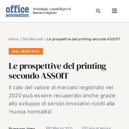
Salta
Tecnologie e modelli per il
al
business digitale
Toggl
contenuto
Navig
SPECIALI
SPECIAL PAPER
Home
Dal Mercato
Le prospettive del printing secondo ASSOIT
TAVOLE ROTONDE DI REDAZIONE
DAL MERCATO
DAL MERCATO
Le prospettive del printing
CARRIERE
secondo ASSOIT
VIDEO
Il calo del valore di mercato registrato nel
EVENTI
2020 può essere recuperato anche grazie
CHI SIAMO
allo sviluppo di servizi innovativi rivolti alla
‘nuova normalità’.
2 Marzo 2021
2 min di lettura
Ruggero Vota