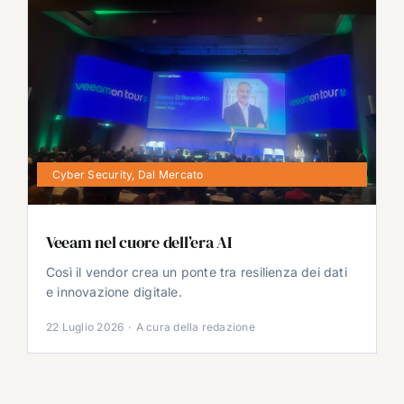
Cyber Security
,
Dal Mercato
Veeam nel cuore dell’era AI
Così il vendor crea un ponte tra resilienza dei dati
e innovazione digitale.
22 Luglio 2026
·
A cura della redazione