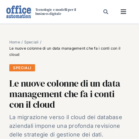
Salta
Tecnologie e modelli per il
al
business digitale
Toggl
contenuto
Navig
SPECIALI
SPECIAL PAPER
Home
Speciali
Le nuove colonne di un data management che fa i conti con il
TAVOLE ROTONDE DI REDAZIONE
cloud
DAL MERCATO
SPECIALI
CARRIERE
Le nuove colonne di un data
VIDEO
management che fa i conti
EVENTI
con il cloud
CHI SIAMO
La migrazione verso il cloud dei database
aziendali impone una profonda revisione
delle strategie di gestione dei dati.