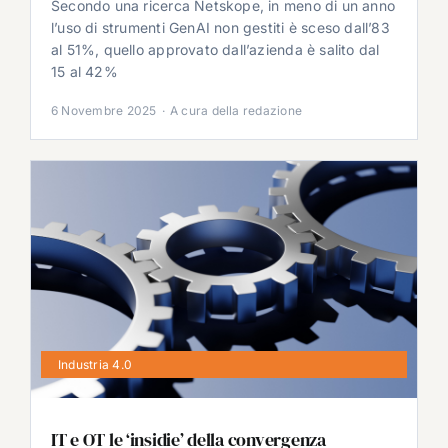
Secondo una ricerca Netskope, in meno di un anno
l’uso di strumenti GenAI non gestiti è sceso dall’83
al 51%, quello approvato dall’azienda è salito dal
15 al 42%
6 Novembre 2025
·
A cura della redazione
Industria 4.0
IT e OT le ‘insidie’ della convergenza