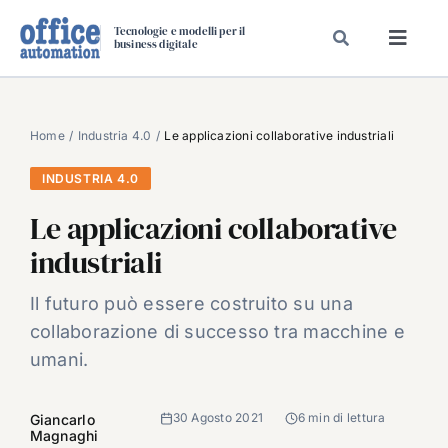
Salta
Tecnologie e modelli per il
al
business digitale
Toggl
contenuto
Navig
SPECIALI
SPECIAL PAPER
Home
Industria 4.0
Le applicazioni collaborative industriali
TAVOLE ROTONDE DI REDAZIONE
INDUSTRIA 4.0
DAL MERCATO
Le applicazioni collaborative
CARRIERE
industriali
VIDEO
Il futuro può essere costruito su una
EVENTI
collaborazione di successo tra macchine e
CHI SIAMO
umani.
30 Agosto 2021
6 min di lettura
Giancarlo
Magnaghi