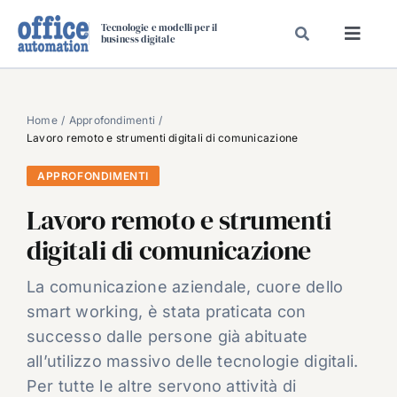
Salta
Tecnologie e modelli per il
al
business digitale
Toggl
contenuto
Navig
SPECIALI
SPECIAL PAPER
Home
Approfondimenti
Lavoro remoto e strumenti digitali di comunicazione
TAVOLE ROTONDE DI REDAZIONE
APPROFONDIMENTI
DAL MERCATO
Lavoro remoto e strumenti
CARRIERE
digitali di comunicazione
VIDEO
EVENTI
La comunicazione aziendale, cuore dello
smart working, è stata praticata con
CHI SIAMO
successo dalle persone già abituate
all’utilizzo massivo delle tecnologie digitali.
Per tutte le altre servono attività di