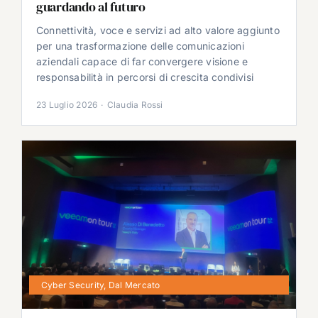
guardando al futuro
Connettività, voce e servizi ad alto valore aggiunto
per una trasformazione delle comunicazioni
aziendali capace di far convergere visione e
responsabilità in percorsi di crescita condivisi
23 Luglio 2026
·
Claudia Rossi
Cyber Security
,
Dal Mercato