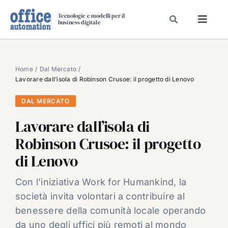
Salta
Tecnologie e modelli per il
al
business digitale
Toggl
contenuto
Navig
SPECIALI
SPECIAL PAPER
Home
Dal Mercato
Lavorare dall’isola di Robinson Crusoe: il progetto di Lenovo
TAVOLE ROTONDE DI REDAZIONE
DAL MERCATO
DAL MERCATO
Lavorare dall’isola di
CARRIERE
Robinson Crusoe: il progetto
VIDEO
di Lenovo
EVENTI
CHI SIAMO
Con l’iniziativa Work for Humankind, la
società invita volontari a contribuire al
benessere della comunità locale operando
da uno degli uffici più remoti al mondo