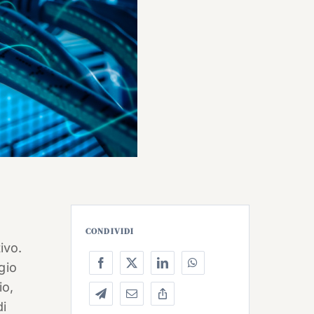
CONDIVIDI
ivo.
gio
io,
di