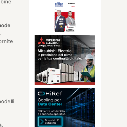
obine
mode
.
ornite
modelli
̀.