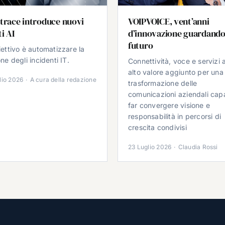
trace introduce nuovi
VOIPVOICE, vent’anni
i AI
d’innovazione guardando
futuro
iettivo è automatizzare la
ne degli incidenti IT.
Connettività, voce e servizi 
alto valore aggiunto per una
lio 2026
·
A cura della redazione
trasformazione delle
comunicazioni aziendali cap
far convergere visione e
responsabilità in percorsi di
crescita condivisi
23 Luglio 2026
·
Claudia Rossi