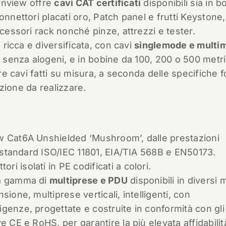
Lanview offre
cavi CAT certificati
disponibili sia in b
onnettori placati oro, Patch panel e frutti Keystone,
ccessori rack nonché pinze, attrezzi e tester.
è ricca e diversificata, con cavi
singlemode e multi
, senza alogeni, e in bobine da 100, 200 o 500 metri
ere cavi fatti su misura, a seconda delle specifiche f
lazione da realizzare.
w Cat6A Unshielded ‘Mushroom’, dalle prestazioni
li standard ISO/IEC 11801, EIA/TIA 568B e EN50173.
 isolati in PE codificati a colori.
ia gamma di
multiprese e PDU
disponibili in diversi 
ione, multiprese verticali, intelligenti, con
genze, progettate e costruite in conformità con gli
 CE e RoHS, per garantire la più elevata affidabilita