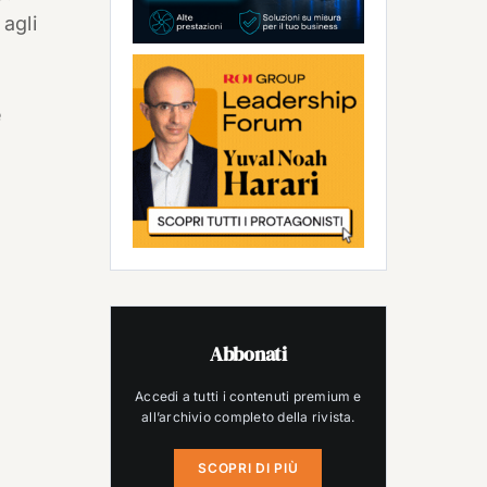
 agli
e
Abbonati
Accedi a tutti i contenuti premium e
all’archivio completo della rivista.
SCOPRI DI PIÙ