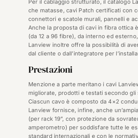
Per il cablaggio strutturato, il catalogo 
che matasse, cavi Patch certificati con c
connettori e scatole murali, pannelli e a
Anche la proposta di cavi in fibra ottica 
(da 12 a 96 fibre), da interno ed esterno
Lanview inoltre offre la possibilità di av
dal cliente o dall’integratore per l’instal
Prestazioni
Menzione a parte meritano i cavi Lanvie
migliorate, prodotti e testati secondo g
Ciascun cavo è composto da 4×2 conduttori
Lanview fornisce, infine, anche un’amp
(per rack 19”, con protezione da sovratens
amperometro) per soddisfare tutte le esi
standard internazionali e con le normative