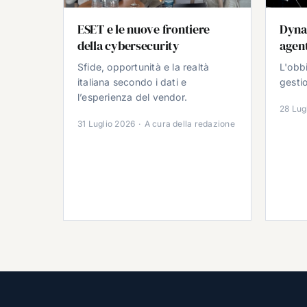
ESET e le nuove frontiere
Dyna
della cybersecurity
agent
Sfide, opportunità e la realtà
L'obb
italiana secondo i dati e
gestio
l’esperienza del vendor.
28 Lug
31 Luglio 2026
·
A cura della redazione