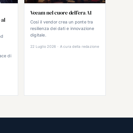
Veeam nel cuore dell’era AI
 al
Così il vendor crea un ponte tra
resilienza dei dati e innovazione
digitale.
ad
22 Luglio 2026
·
A cura della redazione
ace di