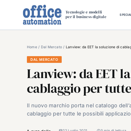
Salta
al
Tecnologie e modelli
SPECIA
per il business digitale
contenuto
Home
Dal Mercato
Lanview: da EET la soluzione di cablagg
DAL MERCATO
Lanview: da EET la
cablaggio per tutte
Il nuovo marchio porta nel catalogo dell
cablaggio per tutte le possibili applicazio
22 Luglio 2021
3 min di lettura