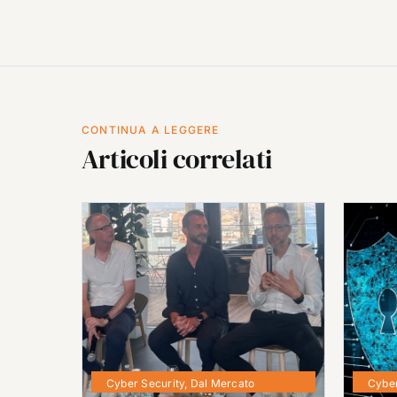
CONTINUA A LEGGERE
Articoli correlati
Cyber Security
,
Dal Mercato
Cyber