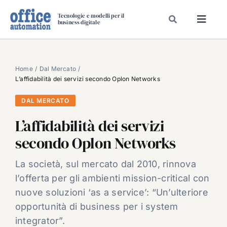
Salta
Tecnologie e modelli per il
al
business digitale
Toggl
contenuto
Navig
SPECIALI
SPECIAL PAPER
Home
Dal Mercato
L’affidabilità dei servizi secondo Oplon Networks
TAVOLE ROTONDE DI REDAZIONE
DAL MERCATO
DAL MERCATO
L’affidabilità dei servizi
CARRIERE
secondo Oplon Networks
VIDEO
EVENTI
La società, sul mercato dal 2010, rinnova
l’offerta per gli ambienti mission-critical con
CHI SIAMO
nuove soluzioni ‘as a service’: “Un’ulteriore
opportunità di business per i system
integrator”.