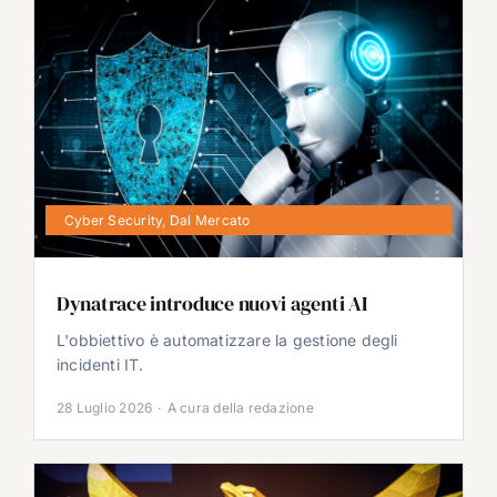
Cyber Security
,
Dal Mercato
Dynatrace introduce nuovi agenti AI
L'obbiettivo è automatizzare la gestione degli
incidenti IT.
28 Luglio 2026
·
A cura della redazione