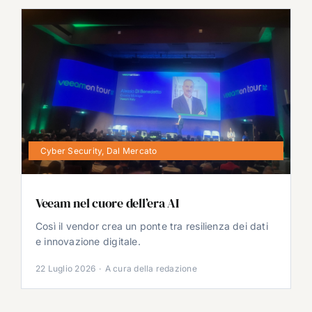
Cyber Security
,
Dal Mercato
Veeam nel cuore dell’era AI
Così il vendor crea un ponte tra resilienza dei dati
e innovazione digitale.
22 Luglio 2026
·
A cura della redazione