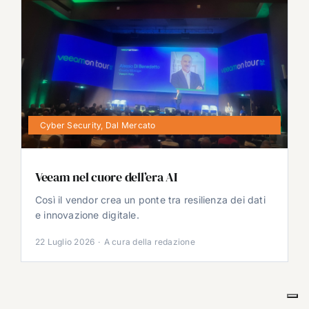
Cyber Security
,
Dal Mercato
Veeam nel cuore dell’era AI
Così il vendor crea un ponte tra resilienza dei dati
e innovazione digitale.
22 Luglio 2026
·
A cura della redazione