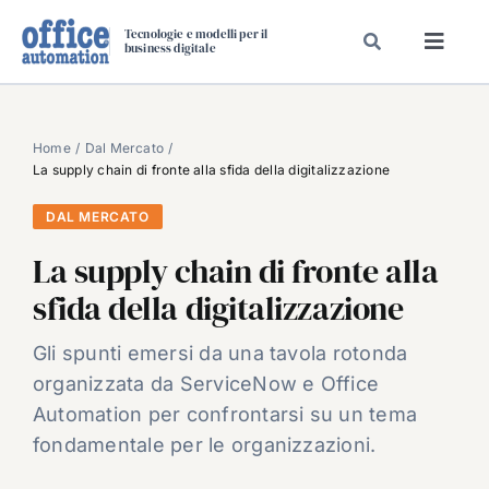
Salta
Tecnologie e modelli per il
al
business digitale
Toggl
contenuto
Navig
SPECIALI
SPECIAL PAPER
Home
Dal Mercato
La supply chain di fronte alla sfida della digitalizzazione
TAVOLE ROTONDE DI REDAZIONE
DAL MERCATO
DAL MERCATO
La supply chain di fronte alla
CARRIERE
sfida della digitalizzazione
VIDEO
EVENTI
Gli spunti emersi da una tavola rotonda
organizzata da ServiceNow e Office
CHI SIAMO
Automation per confrontarsi su un tema
fondamentale per le organizzazioni.