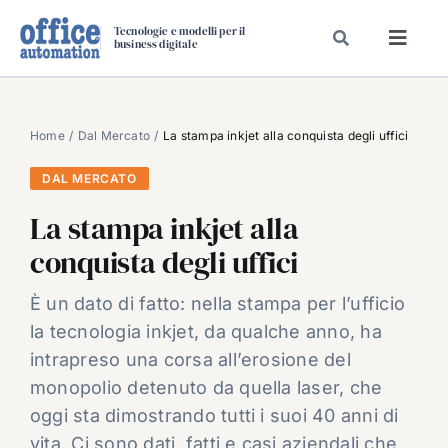
Salta
Tecnologie e modelli per il
al
business digitale
Toggl
contenuto
Navig
SPECIALI
SPECIAL PAPER
Home
Dal Mercato
La stampa inkjet alla conquista degli uffici
TAVOLE ROTONDE DI REDAZIONE
DAL MERCATO
DAL MERCATO
La stampa inkjet alla
CARRIERE
conquista degli uffici
VIDEO
È un dato di fatto: nella stampa per l’ufficio
EVENTI
la tecnologia inkjet, da qualche anno, ha
CHI SIAMO
intrapreso una corsa all’erosione del
monopolio detenuto da quella laser, che
oggi sta dimostrando tutti i suoi 40 anni di
vita. Ci sono dati, fatti e casi aziendali che