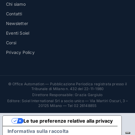
Chi siamo
Contatti
Newsletter
Eventi Soiel
Corsi
Privacy Policy
© Office Automation — Pubblicazione Periodica registrata presso il
Tribunale di Milano n. 432 del 22-11-1980
Direttore Responsabile: Grazia Gargiulo
Editore: Soiel International Srl a socio unico — Via Martiri Oscuri, 3 –
20125 Milano — Tel 02 26148855
Le tue preferenze relative alla privacy
Informativa sulla raccolta