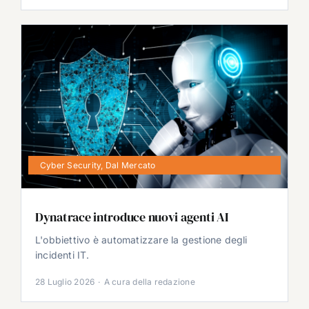
Cyber Security
,
Dal Mercato
Dynatrace introduce nuovi agenti AI
L'obbiettivo è automatizzare la gestione degli
incidenti IT.
28 Luglio 2026
·
A cura della redazione