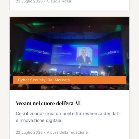
23 Luglio 2026
·
Claudia Rossi
Cyber Security
,
Dal Mercato
Veeam nel cuore dell’era AI
Così il vendor crea un ponte tra resilienza dei dati
e innovazione digitale.
22 Luglio 2026
·
A cura della redazione