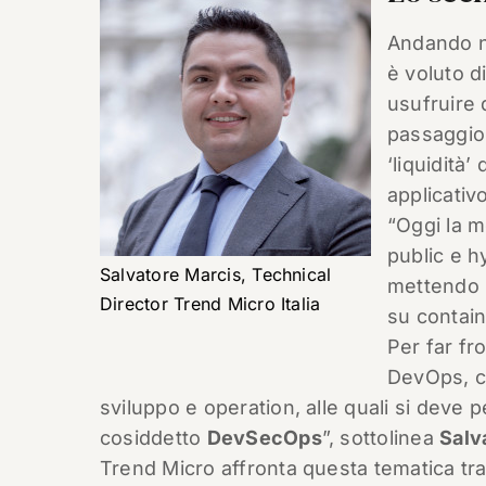
Andando ne
è voluto d
usufruire 
passaggio 
‘liquidità
applicativ
“Oggi la m
public e h
Salvatore Marcis, Technical
mettendo i
Director Trend Micro Italia
su contain
Per far fr
DevOps, ch
sviluppo e operation, alle quali si deve p
cosiddetto
DevSecOps
”, sottolinea
Salv
Trend Micro affronta questa tematica tram