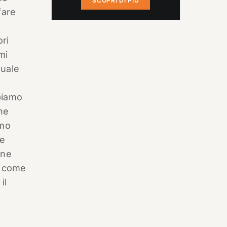
SCOPRI DI PIÙ
fare
ori
mi
quale
biamo
one
amo
re
one
i come
il