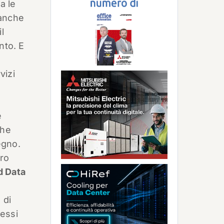
a le
 anche
l
nto. E
vizi
e
che
egno.
ero
d Data
 di
nessi