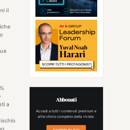
i il
tiche
to
gue
0%
e
Abbonati
ti a
Accedi a tutti i contenuti premium e
all’archivio completo della rivista.
rischio
mo