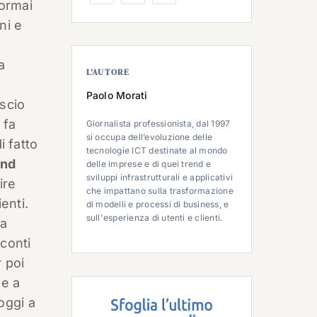
 ormai
ni e
a
L’AUTORE
Paolo Morati
ascio
 fa
Giornalista professionista, dal 1997
si occupa dell’evoluzione delle
i fatto
tecnologie ICT destinate al mondo
end
delle imprese e di quei trend e
sviluppi infrastrutturali e applicativi
ire
che impattano sulla trasformazione
enti.
di modelli e processi di business, e
sull'esperienza di utenti e clienti.
va
 conti
 poi
e a
 oggi a