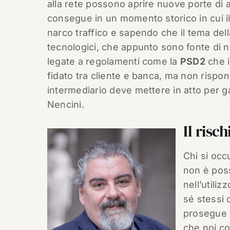
alla rete possono aprire nuove porte di 
consegue in un momento storico in cui il
narco traffico e sapendo che il tema del
tecnologici, che appunto sono fonte di n
legate a regolamenti come la
PSD2
che i
fidato tra cliente e banca, ma non ris
intermediario deve mettere in atto per g
Nencini.
Il risc
Chi si occ
non è possi
nell’utili
sé stessi 
prosegue N
che noi c