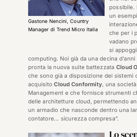
possibile.
un esempio
Gastone Nencini, Country
interazione
Manager di Trend Micro Italia
che per i 
vadano pro
si appoggi
computing. Noi già da una decina d’anni 
pronta la nuova suite battezzata
Cloud 
che sono già a disposizione dei sistemi
acquisito
Cloud Conformity
, una società
Management e che fornisce strumenti che
delle architetture cloud, permettendo anc
un armadio che nasconde dentro una lam
contatore… sicurezza compresa”.
Lo scen