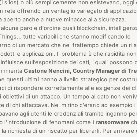
(i silos) o più semplicemente non esistevano, oggi
n rete offrendo un ventaglio variegato di applicazio
ha aperto anche a nuove minacce alla sicurezza.
alcune parole d’ordine quali blockchain, intelligenz
f Things… tutte variabili che stanno modificando le
terno di un mercato che nel frattempo chiede un ril
dotti e applicazioni. Il problema è che rapidità non
nfluisce sull’esposizione dei dati, i quali possono d
 commenta
Gastone Nencini, Country Manager di Tr
he questi ultimi hanno a livello strategico per costru
paci di rispondere correttamente alle esigenze dei cli
 obiettivi di un attacco. Un tempo al dato non veni
e di chi attaccava. Nel mirino c’erano ad esempio i
avano agli utenti le credenziali tramite inganno per
to l’introduzione di fenomeni come i
ransomware
ch
a richiesta di un riscatto per liberarli. Per arrivare