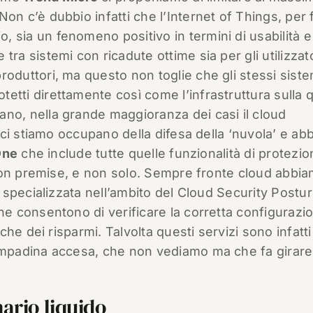
 Non c’è dubbio infatti che l’Internet of Things, per 
, sia un fenomeno positivo in termini di usabilità e
 tra sistemi con ricadute ottime sia per gli utilizzat
produttori, ma questo non toglie che gli stessi siste
tetti direttamente così come l’infrastruttura sulla 
ano, nella grande maggioranza dei casi il cloud
ci stiamo occupano della difesa della ‘nuvola’ e ab
One
che include tutte quelle funzionalità di protezi
 on premise, e non solo. Sempre fronte cloud abbi
 specializzata nell’ambito del Cloud Security Postu
 consentono di verificare la corretta configurazi
he dei risparmi. Talvolta questi servizi sono infatt
padina accesa, che non vediamo ma che fa girare 
ario liquido