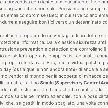
ccia preventiva con richiesta di pagamento. Insomm
tecnologicamente e non solo. Pensiamo ad esempio
iness email compromise (Bec) in cui si veicolano emai
 indurre a eseguire bonifici verso un determinato co
rent’anni proponendo un ventaglio di prodotti e ser
protezione informatica. Dalla classica sicurezza anti
intrusione prevention e detection che controllano il
io dei sistemi operativi e applicativi, ad analisi com
 proprio i tentativi di Bec, fino al virtual patching 
o day (ossia quelle non ancora note) di andare a s
rimo vendor al mondo per la scoperta di minacce z
i industriali di tipo
Scada (Supervisory Control An
ndo inoltre che un altro trend che ha cambiato lo
comparsa del perimetro aziendale, con la possibilità
i che, se gestiti in modo sbagliato, una volta con