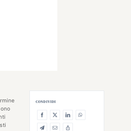
ermine
CONDIVIDI
 sono
nti
sti