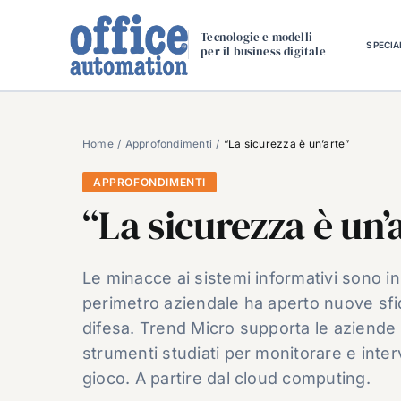
Salta
al
Tecnologie e modelli
SPECIA
per il business digitale
contenuto
Home
Approfondimenti
“La sicurezza è un’arte”
APPROFONDIMENTI
“La sicurezza è un’
Le minacce ai sistemi informativi sono i
perimetro aziendale ha aperto nuove sfid
difesa. Trend Micro supporta le aziende 
strumenti studiati per monitorare e inte
gioco. A partire dal cloud computing.