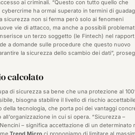
accesso ai criminali. “Questo con tutto quello che
 cybercrime ha ormai superato in termini di guadagn
la sicurezza non si ferma però solo ai fenomeni
uove vie di attacco, ma anche a possibili problema
nserisce un terzo soggetto (le Fintech) nel rappor
ponde a domande sulle procedure che questo nuovo
arantire la sicurezza dello scambio dei dati”, prose
hio calcolato
upa di sicurezza sa bene che una protezione al 10
bile, bisogna stabilire il livello di rischio accettabil
zzo della tecnologia, che porta poi dei vantaggi concre
o all’organizzazione in cui si opera. “Sicurezza –
encini – significa accettazione di un determinato 
ome
Trend Micro
ci proponiamo di limitare al massi