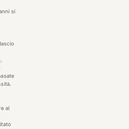
anni si
lascio
,
e
basate
sità.
e al
.
itato