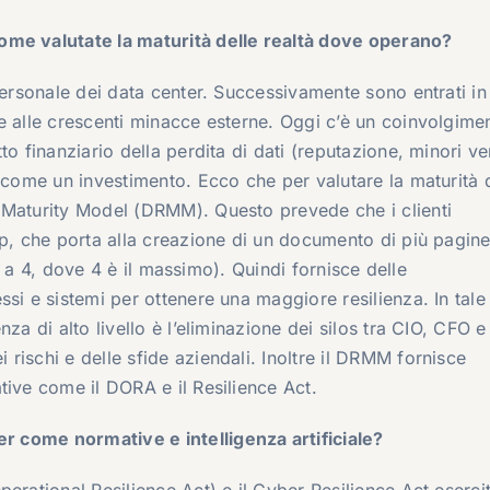
ome valutate la maturità delle realtà dove operano?
personale dei data center. Successivamente sono entrati in
e alle crescenti minacce esterne. Oggi c’è un coinvolgime
o finanziario della perdita di dati (reputazione, minori ve
 come un investimento. Ecco che per valutare la maturità 
 Maturity Model (DRMM). Questo prevede che i clienti
op, che porta alla creazione di un documento di più pagin
a 1 a 4, dove 4 è il massimo). Quindi fornisce delle
si e sistemi per ottenere una maggiore resilienza. In tale
za di alto livello è l’eliminazione dei silos tra CIO, CFO e
rischi e delle sfide aziendali. Inoltre il DRMM fornisce
tive come il DORA e il Resilience Act.
ver com
e
normative e intelligenza artificiale?
erational Resilience Act) e il Cyber Resilience Act eserci