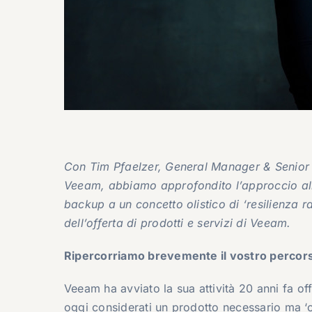
Con Tim Pfaelzer, General Manager & Senior 
Veeam, abbiamo approfondito l’approccio alla
backup a un concetto olistico di ‘resilienza rad
dell’offerta di prodotti e servizi di Veeam.
Ripercorriamo brevemente il vostro perco
Veeam ha avviato la sua attività 20 anni fa of
oggi considerati un prodotto necessario ma ‘o