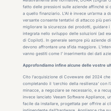
fatto delle pressioni sulle aziende affinché s
a quello finanziario. L’AI è invece un’arma a 
versante consente tentativi di attacco più peri
migliorare la sicurezza dei prodotti, guidare i c
integrata nello sviluppo delle soluzioni (ad 
di Copilot). In generale sempre più aziende dig
devono affrontare una sfida maggiore. L’intere
vanno gestiti come l’ inserimento dei dati azie
Approfondiamo
infine
alcune delle vostre u
Cito l’acquisizione di Coveware del 2024 che h
completando il ‘cerchio della resilienza’ con l’a
minacce, a negoziare se necessario, e a recup
invece lanciato Veeam Software Appliance, u
facile da installare, progettata per offrire ai cl
indipendente dall’hardware. Appliance che su