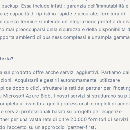
ce backup. Essa include infatti: garanzia dell’immutabilità e
cure; capacità di ripristino rapide e accurate; fornitura di
con questo termine si intende un’integrazione perfetta di div
no mai preoccuparsi della sicurezza e della disponibilità d
upporta ambienti di business complessi e un’ampia gamma
ferta?
 sul prodotto offre anche servizi aggiuntivi. Partiamo dai
zioni. Acquistarli e gestirli autonomamente, utilizzare
ice doppio clic), sfruttare le reti dei partner per l’hostin
crosoft Azure Blob. I nostri servizi si strutturano su più 
completa arrivando a quelli professionali
completi di acco
e servizi professionali basati su progetti per esigenze
rtner
per una vasta rete di oltre 20.000 fornitori di servizi
o l’accento su un approccio ‘partner-first’.