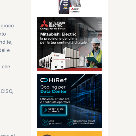
 gioco
nto
ndite,
delle
e che
 CISO,
tano di