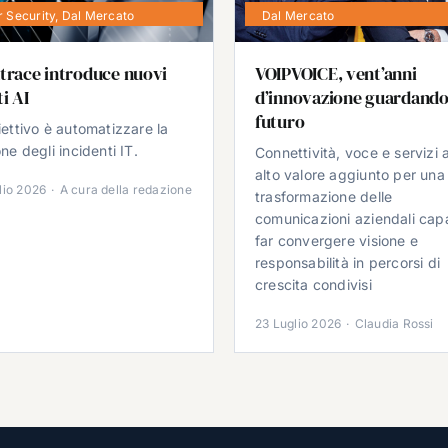
 Security
,
Dal Mercato
Dal Mercato
trace introduce nuovi
VOIPVOICE, vent’anni
i AI
d’innovazione guardando
futuro
iettivo è automatizzare la
ne degli incidenti IT.
Connettività, voce e servizi 
alto valore aggiunto per una
lio 2026
·
A cura della redazione
trasformazione delle
comunicazioni aziendali cap
far convergere visione e
responsabilità in percorsi di
crescita condivisi
23 Luglio 2026
·
Claudia Rossi