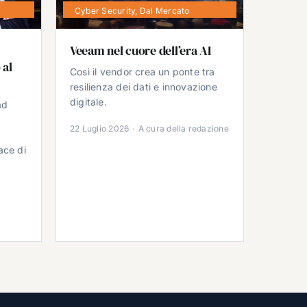
Cyber Security
,
Dal Mercato
Veeam nel cuore dell’era AI
 al
Così il vendor crea un ponte tra
resilienza dei dati e innovazione
digitale.
ad
22 Luglio 2026
·
A cura della redazione
ace di