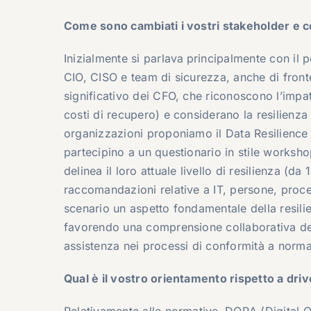
Come sono cambiati i vostri stakeholder e c
Inizialmente si parlava
principalmente con il 
CIO, CISO e team di sicurezza, anche di front
significativo dei CFO, che riconoscono l’impatt
costi di recupero) e considerano la resilienza
organizzazioni proponiamo il Data Resilience
partecipino a un questionario in stile worksh
delinea il loro attuale livello di resilienza (d
raccomandazioni relative a IT, persone, proces
scenario un aspetto fondamentale della resilien
favorendo una comprensione collaborativa dei 
assistenza nei processi di conformità a norma
Qual è il vostro orientamento rispetto a d
r
i
Relativamente alle normative,
DORA (Digital Op