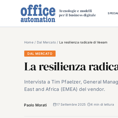
Salta
al
Tecnologie e modelli
SPECIA
per il business digitale
contenuto
Home
Dal Mercato
La resilienza radicale di Veeam
DAL MERCATO
La resilienza radic
Intervista a Tim Pfaelzer, General Mana
East and Africa (EMEA) del vendor.
17 Settembre 2025
4 min di lettura
Paolo Morati