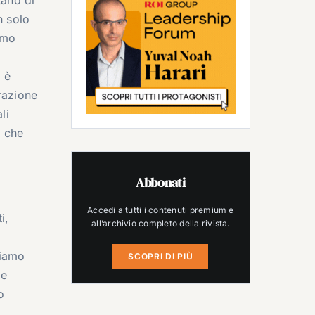
n solo
imo
d è
razione
li
i che
Abbonati
Accedi a tutti i contenuti premium e
i,
all’archivio completo della rivista.
biamo
SCOPRI DI PIÙ
 e
o