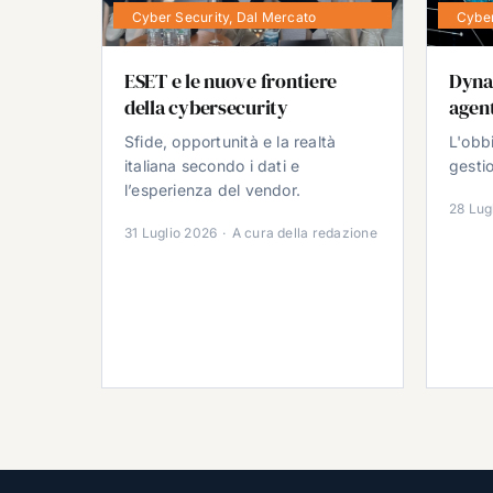
Cyber Security
,
Dal Mercato
Cyber
ESET e le nuove frontiere
Dyna
della cybersecurity
agent
Sfide, opportunità e la realtà
L'obb
italiana secondo i dati e
gestio
l’esperienza del vendor.
28 Lug
31 Luglio 2026
·
A cura della redazione