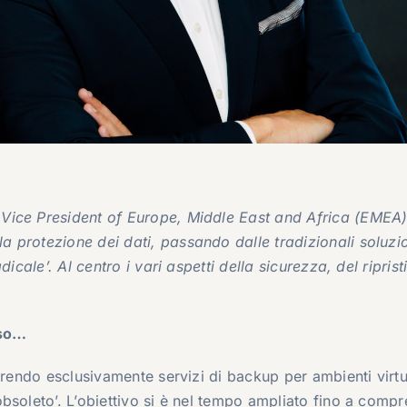
Vice President of Europe, Middle East and Africa (EMEA)
 protezione dei dati, passando dalle tradizionali soluzio
icale’. Al centro i vari aspetti della sicurezza, del riprist
rso…
frendo esclusivamente servizi di backup per ambienti virtu
bsoleto’. L’obiettivo si è nel tempo ampliato fino a comp