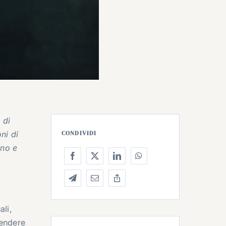
 di
ni di
CONDIVIDI
ino e
ali,
rendere