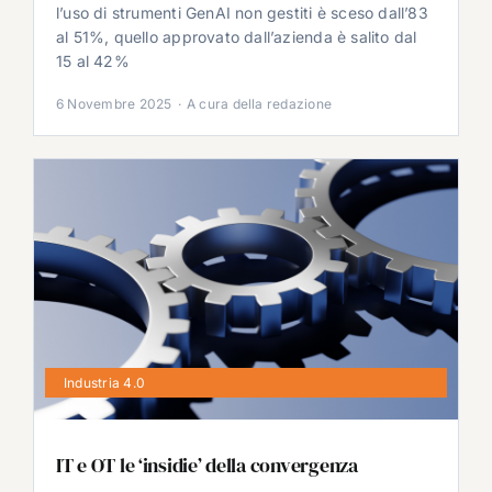
l’uso di strumenti GenAI non gestiti è sceso dall’83
al 51%, quello approvato dall’azienda è salito dal
15 al 42%
6 Novembre 2025
·
A cura della redazione
Industria 4.0
IT e OT le ‘insidie’ della convergenza