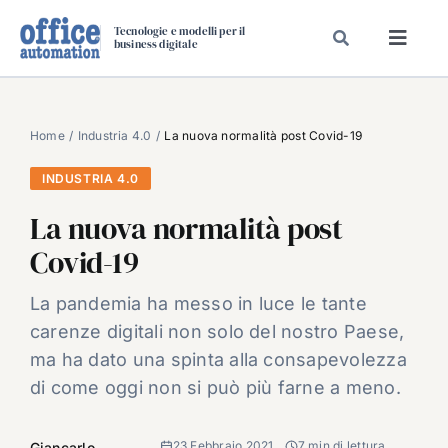
Salta
Tecnologie e modelli per il
al
business digitale
Toggl
contenuto
Navig
SPECIALI
SPECIAL PAPER
Home
Industria 4.0
La nuova normalità post Covid-19
TAVOLE ROTONDE DI REDAZIONE
INDUSTRIA 4.0
DAL MERCATO
La nuova normalità post
CARRIERE
Covid-19
VIDEO
La pandemia ha messo in luce le tante
EVENTI
carenze digitali non solo del nostro Paese,
CHI SIAMO
ma ha dato una spinta alla consapevolezza
di come oggi non si può più farne a meno.
23 Febbraio 2021
7 min di lettura
Giancarlo