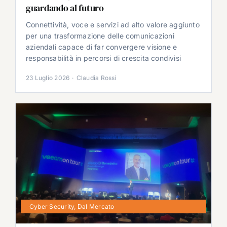
guardando al futuro
Connettività, voce e servizi ad alto valore aggiunto
per una trasformazione delle comunicazioni
aziendali capace di far convergere visione e
responsabilità in percorsi di crescita condivisi
23 Luglio 2026
·
Claudia Rossi
Cyber Security
,
Dal Mercato