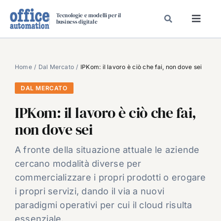
Salta
Tecnologie e modelli per il
al
business digitale
Toggl
contenuto
Navig
SPECIALI
SPECIAL PAPER
Home
Dal Mercato
IPKom: il lavoro è ciò che fai, non dove sei
TAVOLE ROTONDE DI REDAZIONE
DAL MERCATO
DAL MERCATO
IPKom: il lavoro è ciò che fai,
CARRIERE
non dove sei
VIDEO
A fronte della situazione attuale le aziende
EVENTI
cercano modalità diverse per
CHI SIAMO
commercializzare i propri prodotti o erogare
i propri servizi, dando il via a nuovi
paradigmi operativi per cui il cloud risulta
essenziale.