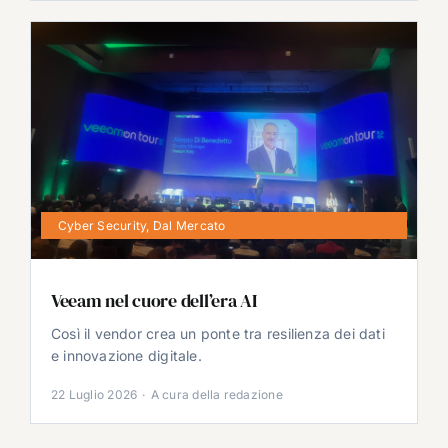
Cyber Security
,
Dal Mercato
Veeam nel cuore dell’era AI
Così il vendor crea un ponte tra resilienza dei dati
e innovazione digitale.
22 Luglio 2026
·
A cura della redazione