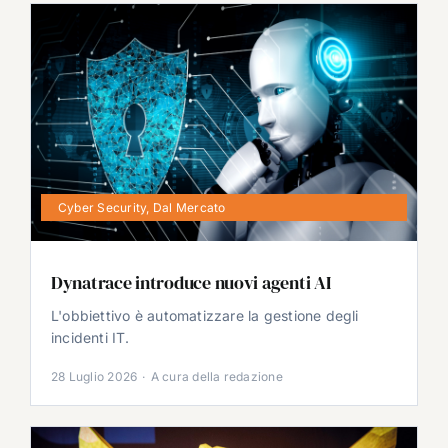
Cyber Security
,
Dal Mercato
Dynatrace introduce nuovi agenti AI
L'obbiettivo è automatizzare la gestione degli
incidenti IT.
28 Luglio 2026
·
A cura della redazione