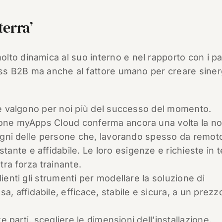
terra’
to dinamica al suo interno e nel rapporto con i pa
ness B2B ma anche al fattore umano per creare siner
te valgono per noi più del successo del momento.
ione myApps Cloud conferma ancora una volta la no
isogni delle persone che, lavorando spesso da remot
nte e affidabile. Le loro esigenze e richieste in t
ra forza trainante.
lienti gli strumenti per modellare la soluzione di
a, affidabile, efficace, stabile e sicura, a un prezz
e parti, scegliere le dimensioni dell’installazione,