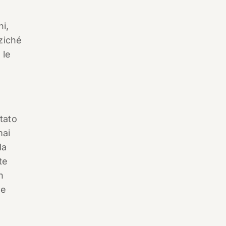
ni,
ziché
 le
tato
mai
la
te
n
ne