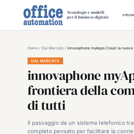
Salta
al
Tecnologie e modelli
SPECIA
per il business digitale
contenuto
Home
Dal Mercato
innovaphone myApps Cloud: la nuova fr
DAL MERCATO
innovaphone myApp
frontiera della co
di tutti
Il passaggio da un sistema telefonico tra
completo pensato per facilitare la conne