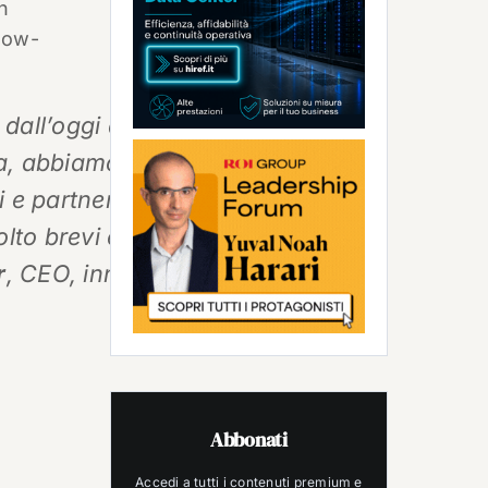
n
know-
, dall’oggi al domani, a scegliere
ia, abbiamo registrato una grande
ri e partner innovaphone sono
olto brevi e garantendo il
r
, CEO, innovaphone AG.
Abbonati
Accedi a tutti i contenuti premium e