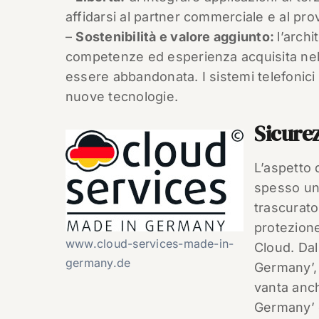
affidarsi al partner commerciale e al pro
–
Sostenibilità e valore aggiunto:
l’archi
competenze ed esperienza acquisita nel 
essere abbandonata. I sistemi telefonici 
nuove tecnologie.
Sicure
L’aspetto
spesso un 
trascurato
protezione
www.cloud-services-made-in-
Cloud. Dal
germany.de
Germany’, 
vanta anch
Germany’ 