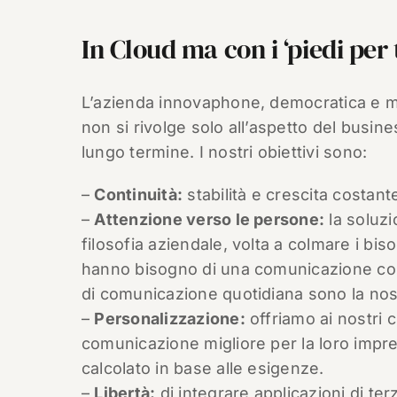
In Cloud ma con i ‘piedi per 
L’azienda innovaphone, democratica e mol
non si rivolge solo all’aspetto del busi
lungo termine. I nostri obiettivi sono:
–
Continuità:
stabilità e crescita costan
–
Attenzione verso le persone:
la soluz
filosofia aziendale, volta a colmare i b
hanno bisogno di una comunicazione costa
di comunicazione quotidiana sono la nost
–
Personalizzazione:
offriamo ai nostri c
comunicazione migliore per la loro impres
calcolato in base alle esigenze.
–
Libertà:
di integrare applicazioni di terz