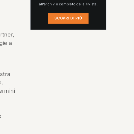
all’archivio completo della rivista.
SCOPRI DI PIÙ
rtner,
gie a
stra
o,
ermini
o