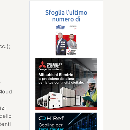
cc.);
r
Cloud
izi
dello
tenti