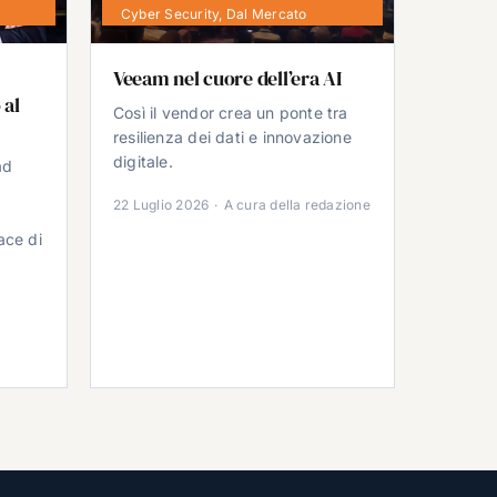
Cyber Security
,
Dal Mercato
Veeam nel cuore dell’era AI
 al
Così il vendor crea un ponte tra
resilienza dei dati e innovazione
digitale.
ad
22 Luglio 2026
·
A cura della redazione
ace di