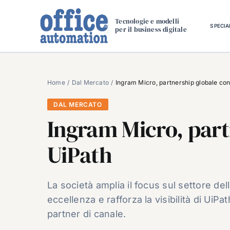
Salta
al
Tecnologie e modelli
SPECIA
per il business digitale
contenuto
Home
Dal Mercato
Ingram Micro, partnership globale co
DAL MERCATO
Ingram Micro, part
UiPath
La società amplia il focus sul settore dell
eccellenza e rafforza la visibilità di UiP
partner di canale.