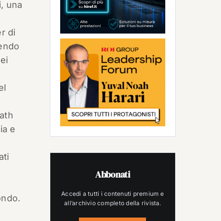
i, una
r di
cendo
ei
el
ath
ia e
ati
Abbonati
Accedi a tutti i contenuti premium e
ondo.
all’archivio completo della rivista.