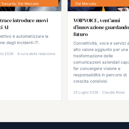
 Security
,
Dal Mercato
Dal Mercato
trace introduce nuovi
VOIPVOICE, vent’anni
i AI
d’innovazione guardando
futuro
iettivo è automatizzare la
ne degli incidenti IT.
Connettività, voce e servizi 
alto valore aggiunto per una
lio 2026
·
A cura della redazione
trasformazione delle
comunicazioni aziendali cap
far convergere visione e
responsabilità in percorsi di
crescita condivisi
23 Luglio 2026
·
Claudia Rossi