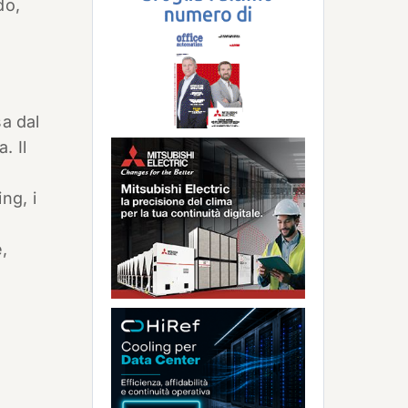
do,
sa dal
. Il
i
ng, i
,