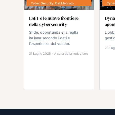
Cyber Security
,
Dal Mercato
Cyber
ESET e le nuove frontiere
Dyna
della cybersecurity
agent
Sfide, opportunità e la realtà
L'obb
italiana secondo i dati e
gestio
l’esperienza del vendor.
28 Lug
31 Luglio 2026
·
A cura della redazione