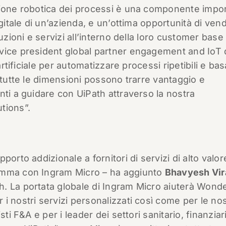
zione robotica dei processi è una componente impo
gitale di un’azienda, e un’ottima opportunità di vend
uzioni e servizi all’interno della loro customer base
 vice president global partner engagement and IoT 
artificiale per automatizzare processi ripetibili e bas
 tutte le dimensioni possono trarre vantaggio e
nti a guidare con UiPath attraverso la nostra
tions”.
orto addizionale a fornitori di servizi di alto valor
amma con Ingram Micro – ha aggiunto
Bhavyesh Vir
. La portata globale di Ingram Micro aiuterà Wond
i nostri servizi personalizzati così come per le no
ti F&A e per i leader dei settori sanitario, finanziar