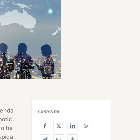
ienda
CONDIVIDI
botic
ro ha
apida