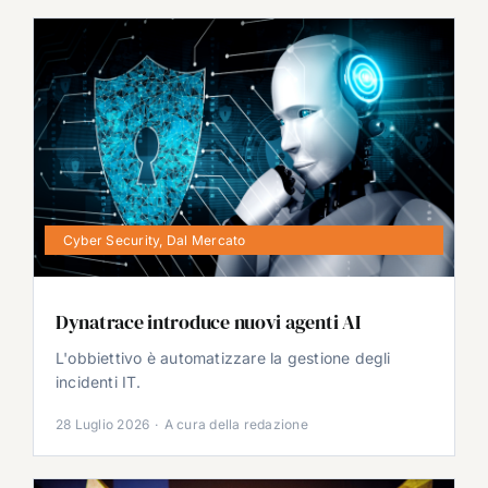
Cyber Security
,
Dal Mercato
Dynatrace introduce nuovi agenti AI
L'obbiettivo è automatizzare la gestione degli
incidenti IT.
28 Luglio 2026
·
A cura della redazione