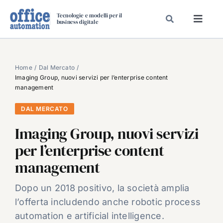
Salta
Tecnologie e modelli per il
al
business digitale
Toggl
contenuto
Navig
SPECIALI
SPECIAL PAPER
Home
Dal Mercato
Imaging Group, nuovi servizi per l’enterprise content
TAVOLE ROTONDE DI REDAZIONE
management
DAL MERCATO
DAL MERCATO
CARRIERE
Imaging Group, nuovi servizi
VIDEO
per l’enterprise content
EVENTI
management
CHI SIAMO
Dopo un 2018 positivo, la società amplia
l’offerta includendo anche robotic process
automation e artificial intelligence.