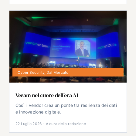
Cyber Security
,
Dal Mercato
Veeam nel cuore dell’era AI
Così il vendor crea un ponte tra resilienza dei dati
e innovazione digitale.
22 Luglio 2026
·
A cura della redazione