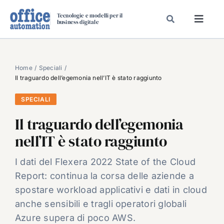
Salta
Tecnologie e modelli per il
al
business digitale
Toggl
contenuto
Navig
SPECIALI
SPECIAL PAPER
Home
Speciali
Il traguardo dell’egemonia nell’IT è stato raggiunto
TAVOLE ROTONDE DI REDAZIONE
SPECIALI
DAL MERCATO
Il traguardo dell’egemonia
CARRIERE
nell’IT è stato raggiunto
VIDEO
EVENTI
I dati del Flexera 2022 State of the Cloud
Report: continua la corsa delle aziende a
CHI SIAMO
spostare workload applicativi e dati in cloud
anche sensibili e tragli operatori globali
Azure supera di poco AWS.