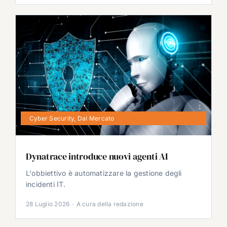
Cyber Security
,
Dal Mercato
Dynatrace introduce nuovi agenti AI
L'obbiettivo è automatizzare la gestione degli
incidenti IT.
28 Luglio 2026
·
A cura della redazione