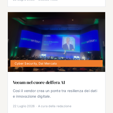
Cyber Security
,
Dal Mercato
Veeam nel cuore dell’era AI
Così il vendor crea un ponte tra resilienza dei dati
e innovazione digitale.
22 Luglio 2026
·
A cura della redazione