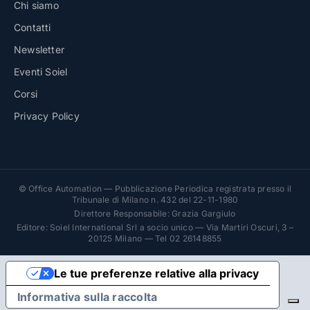
Chi siamo
Contatti
Newsletter
Eventi Soiel
Corsi
Privacy Policy
© Office Automation — Pubblicazione Periodica registrata presso il
Tribunale di Milano n. 432 del 22-11-1980
Direttore Responsabile: Grazia Gargiulo
Editore: Soiel International Srl a socio unico — Via Martiri Oscuri, 3 –
20125 Milano — Tel 02 26148855
Le tue preferenze relative alla privacy
Informativa sulla raccolta