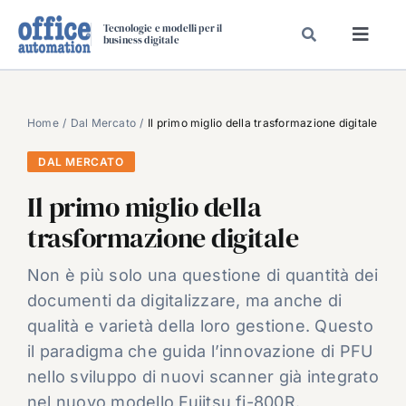
Salta
Tecnologie e modelli per il
al
business digitale
Toggl
contenuto
Navig
SPECIALI
SPECIAL PAPER
Home
Dal Mercato
Il primo miglio della trasformazione digitale
TAVOLE ROTONDE DI REDAZIONE
DAL MERCATO
DAL MERCATO
Il primo miglio della
CARRIERE
trasformazione digitale
VIDEO
Non è più solo una questione di quantità dei
EVENTI
documenti da digitalizzare, ma anche di
CHI SIAMO
qualità e varietà della loro gestione. Questo
il paradigma che guida l’innovazione di PFU
nello sviluppo di nuovi scanner già integrato
nel nuovo modello Fujitsu fi-800R.