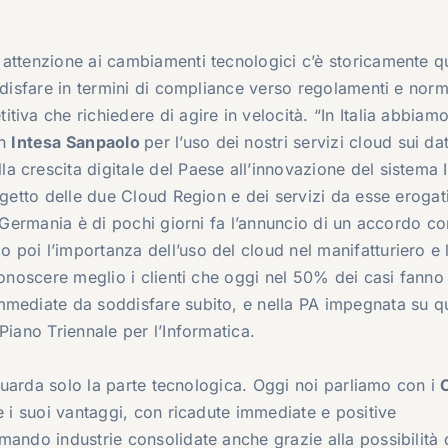
attenzione ai cambiamenti tecnologici c’è storicamente q
ddisfare in termini di compliance verso regolamenti e norm
iva che richiedere di agire in velocità. “In Italia abbiam
on
Intesa Sanpaolo
per l’uso dei nostri servizi cloud sui da
crescita digitale del Paese all’innovazione del sistema It
ogetto delle due Cloud Region e dei servizi da esse erogat
n Germania è di pochi giorni fa l’annuncio di un accordo co
poi l’importanza dell’uso del cloud nel manifatturiero e 
noscere meglio i clienti che oggi nel 50% dei casi fanno
mmediate da soddisfare subito, e nella PA impegnata su q
Piano Triennale per l’Informatica.
riguarda solo la parte tecnologica. Oggi noi parliamo con i
e i suoi vantaggi, con ricadute immediate e positive
mando industrie consolidate anche grazie alla possibilità 