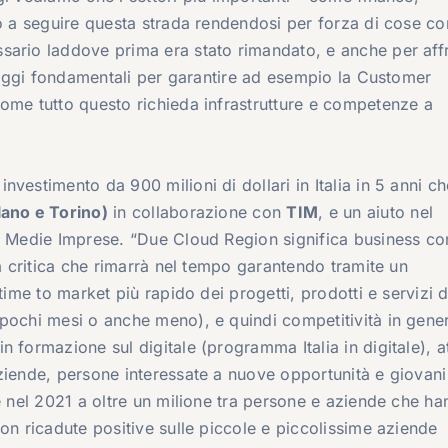
do a seguire questa strada rendendosi per forza di cose co
sario laddove prima era stato rimandato, e anche per aff
i oggi fondamentali per garantire ad esempio la Customer
ome tutto questo richieda infrastrutture e competenze a
vestimento da 900 milioni di dollari in Italia in 5 anni ch
lano e Torino)
in collaborazione con
TIM
, e un aiuto nel
e Medie Imprese. “Due Cloud Region significa business con
ra critica che rimarrà nel tempo garantendo tramite un
time to market più rapido dei progetti, prodotti e servizi d
pochi mesi o anche meno), e quindi competitività in gener
 formazione sul digitale (programma Italia in digitale), at
ziende, persone interessate a nuove opportunità e giovani
e nel 2021 a oltre un milione tra persone e aziende che h
on ricadute positive sulle piccole e piccolissime aziende