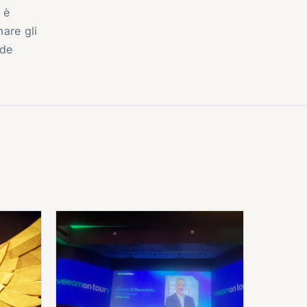
 è
are gli
ude