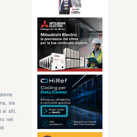
atene
na, sia
ai siti.
ro nel
di