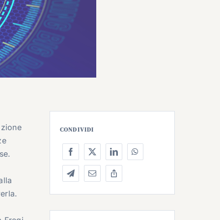
azione
CONDIVIDI
ze
se.
alla
erla.