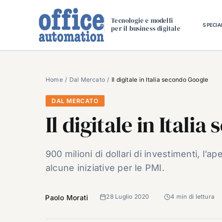
Salta
al
Tecnologie e modelli
SPECIA
per il business digitale
contenuto
Home
Dal Mercato
Il digitale in Italia secondo Google
DAL MERCATO
Il digitale in Itali
900 milioni di dollari di investimenti, l’
alcune iniziative per le PMI.
28 Luglio 2020
4 min di lettura
Paolo Morati