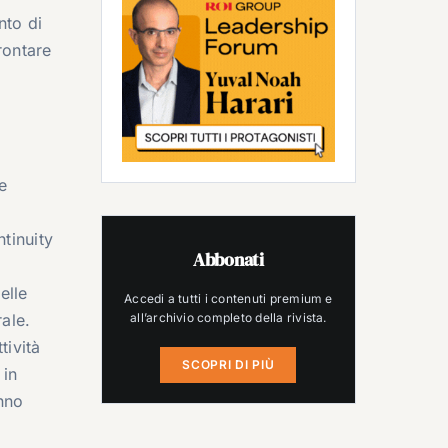
nto di
rontare
e
tinuity
Abbonati
elle
Accedi a tutti i contenuti premium e
all’archivio completo della rivista.
ale.
tività
SCOPRI DI PIÙ
 in
anno