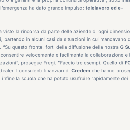
avoro e garantire la propria continuità operativa”, sottoline
ui l’emergenza ha dato grande impulso:
telelavoro ed e-
a visto la rincorsa da parte delle aziende di ogni dimensi
ti, partendo in alcuni casi da situazioni in cui mancavano 
. “Su questo fronte, forti della diffusione della nostra
G Su
 consentire velocemente e facilmente la collaborazione e 
zzazioni”, prosegue Fregi. “Faccio tre esempi. Quello di
F
dealer. I consulenti finanziari di
Credem
che hanno proseg
E infine la scuola che ha potuto usufruire rapidamente dei 