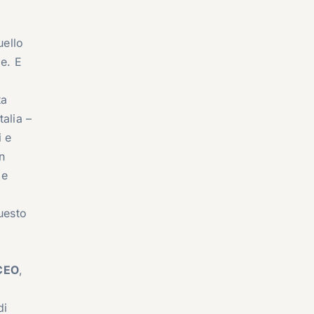
uello
e. E
o
ta
alia –
i e
n
le
uesto
CEO
,
di