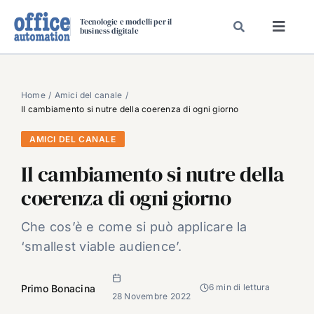
Salta
Tecnologie e modelli per il
al
business digitale
Toggl
contenuto
Navig
SPECIALI
SPECIAL PAPER
Home
Amici del canale
Il cambiamento si nutre della coerenza di ogni giorno
TAVOLE ROTONDE DI REDAZIONE
AMICI DEL CANALE
DAL MERCATO
Il cambiamento si nutre della
CARRIERE
coerenza di ogni giorno
VIDEO
EVENTI
Che cos’è e come si può applicare la
‘smallest viable audience’.
CHI SIAMO
6 min di lettura
Primo Bonacina
28 Novembre 2022