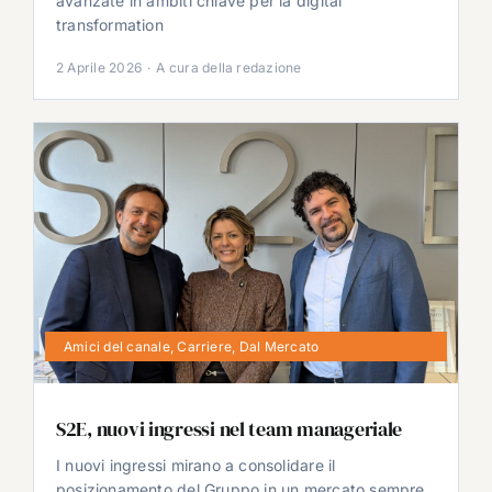
avanzate in ambiti chiave per la digital
transformation
2 Aprile 2026
·
A cura della redazione
Amici del canale
,
Carriere
,
Dal Mercato
S2E, nuovi ingressi nel team manageriale
I nuovi ingressi mirano a consolidare il
posizionamento del Gruppo in un mercato sempre