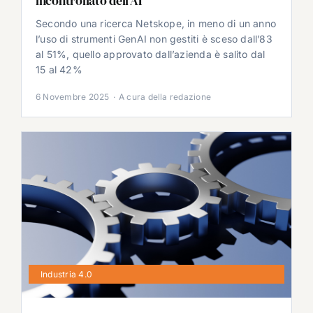
incontrollato dell’AI
Secondo una ricerca Netskope, in meno di un anno
l’uso di strumenti GenAI non gestiti è sceso dall’83
al 51%, quello approvato dall’azienda è salito dal
15 al 42%
6 Novembre 2025
·
A cura della redazione
Industria 4.0