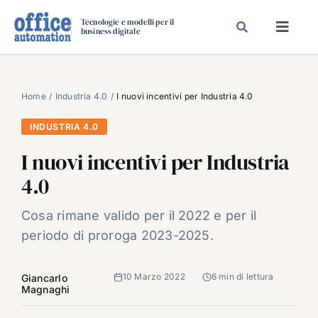
Salta
Tecnologie e modelli per il
al
business digitale
Toggl
contenuto
Navig
SPECIALI
SPECIAL PAPER
Home
Industria 4.0
I nuovi incentivi per Industria 4.0
TAVOLE ROTONDE DI REDAZIONE
INDUSTRIA 4.0
DAL MERCATO
I nuovi incentivi per Industria
CARRIERE
4.0
VIDEO
Cosa rimane valido per il 2022 e per il
EVENTI
periodo di proroga 2023-2025.
CHI SIAMO
10 Marzo 2022
6 min di lettura
Giancarlo
Magnaghi