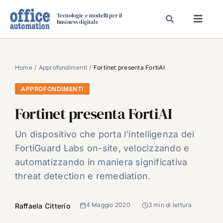
Salta
Tecnologie e modelli per il
al
business digitale
Toggl
contenuto
Navig
SPECIALI
SPECIAL PAPER
Home
Approfondimenti
Fortinet presenta FortiAI
TAVOLE ROTONDE DI REDAZIONE
APPROFONDIMENTI
DAL MERCATO
Fortinet presenta FortiAI
CARRIERE
Un dispositivo che porta l’intelligenza dei
VIDEO
FortiGuard Labs on-site, velocizzando e
EVENTI
automatizzando in maniera significativa
threat detection e remediation.
CHI SIAMO
4 Maggio 2020
3 min di lettura
Raffaela Citterio